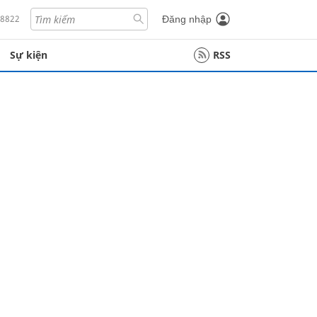
18822
Đăng nhập
Sự kiện
RSS