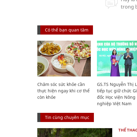
Có thể bạn quan tâm
Chăm sóc sức khỏe cần
GS.TS Nguyễn Thị 
thực hiện ngay khi cơ thể
tiếp tục giữ chức 
còn khỏe
đốc Học viện Nông
nghiệp Việt Nam
Tin cùng chuyên mục
THỂ THA