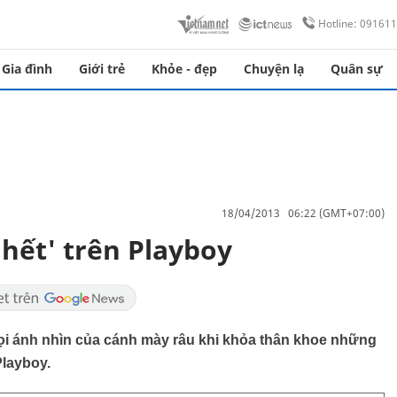
Hotline: 09161
Gia đình
Giới trẻ
Khỏe - đẹp
Chuyện lạ
Quân sự
18/04/2013 06:22 (GMT+07:00)
 hết' trên Playboy
ọi ánh nhìn của cánh mày râu khi khỏa thân khoe những
Playboy.