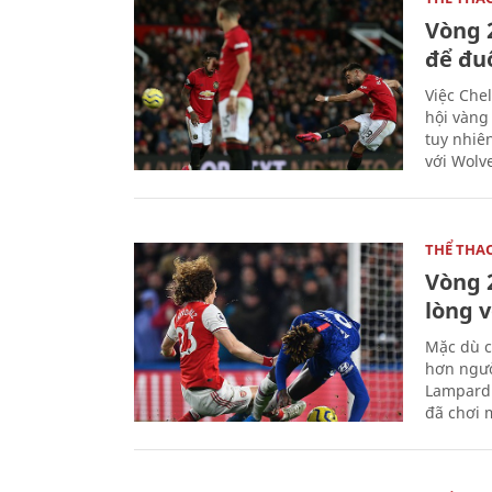
Vòng 
để đu
Việc Chel
hội vàng
tuy nhiê
với Wolv
THỂ THA
Vòng 
lòng 
Mặc dù c
hơn ngườ
Lampard 
đã chơi m