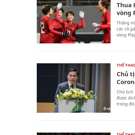
Thua 
vòng P
Thắng nữ
các cô g
vòng Play
THỂ THA
Chủ t
Coron
Chủ tịch
được dịc
trong đó
THỂ THA