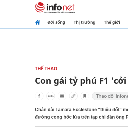
Đời sống
Thị trường
Thế giới
THỂ THAO
Con gái tỷ phú F1 'cởi
Chân dài Tamara Ecclestone "thiêu đốt" m
đường cong bốc lửa trên tạp chí đàn ông 