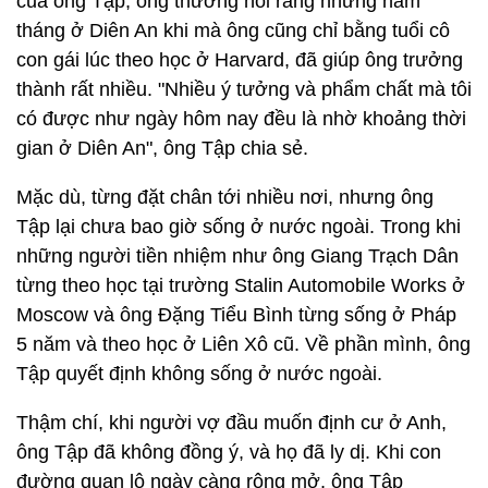
của ông Tập, ông thường nói rằng những năm
tháng ở Diên An khi mà ông cũng chỉ bằng tuổi cô
con gái lúc theo học ở Harvard, đã giúp ông trưởng
thành rất nhiều. "Nhiều ý tưởng và phẩm chất mà tôi
có được như ngày hôm nay đều là nhờ khoảng thời
gian ở Diên An", ông Tập chia sẻ.
Mặc dù, từng đặt chân tới nhiều nơi, nhưng ông
Tập lại chưa bao giờ sống ở nước ngoài. Trong khi
những người tiền nhiệm như ông Giang Trạch Dân
từng theo học tại trường Stalin Automobile Works ở
Moscow và ông Đặng Tiểu Bình từng sống ở Pháp
5 năm và theo học ở Liên Xô cũ. Về phần mình, ông
Tập quyết định không sống ở nước ngoài.
Thậm chí, khi người vợ đầu muốn định cư ở Anh,
ông Tập đã không đồng ý, và họ đã ly dị. Khi con
đường quan lộ ngày càng rộng mở, ông Tập