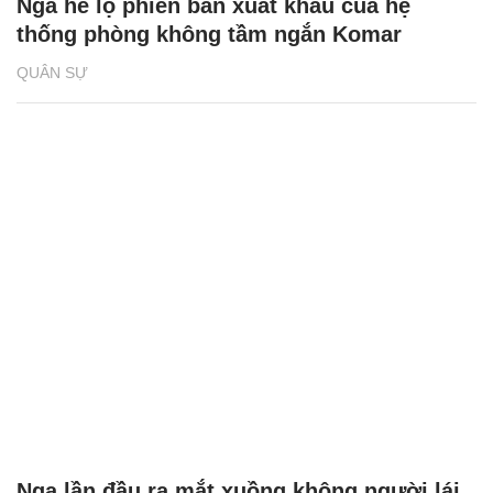
Nga hé lộ phiên bản xuất khẩu của hệ
thống phòng không tầm ngắn Komar
QUÂN SỰ
Nga lần đầu ra mắt xuồng không người lái