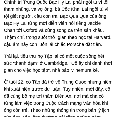
Chính trị Trung Quốc Bạc Hy Lai phải ngồi tù vì tội
tham nhũng, và vợ ông, bà Cốc Khai Lai ngồi tù vì
tội giết người, cậu con trai Bạc Qua Qua của ông
Bạc Hy Lai từng mời diễn viên nổi tiếng Jackie
Chan tới Oxford và cùng song ca trên sân khấu.
Thậm chí, trong suốt thời gian theo học tại Harvard,
cậu ấm này còn luôn lái chiếc Porsche đắt tiền.
Trái lại, tiểu thư họ Tập lại có một cuộc sống hết
sức "thanh đạm" ở Cambridge. "Cô ấy chỉ dành thời
gian cho việc học tập", nhà báo Minemura kể.
Ở tuổi 22, cô Tập đã trở về Trung Quốc nhưng hiếm
khi xuất hiện trước dư luận. Tuy nhiên, mới đây, cô
đã cùng bố mẹ tới thăm Diên An, nơi mà cha cô
từng làm việc trong Cuộc Cách mạng Văn hóa khi
ông còn trẻ. Theo những thông tin trong bản lý lịch