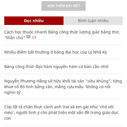
XEM THÊM BÀI VIẾT
Đọc nhiều
Bình luận nhiều
Cách học thuộc nhanh Bảng công thức lượng giác bằng thơ,
"thần chú"
17
Nhiều điểm bất thường ở bằng đại học của Lý Nhã Kỳ
Bảng công thức đạo hàm nguyên hàm cơ bản cần nhớ
Nguyễn Phương Hằng sở hữu khối tài sản "siêu khủng", từng
khoe sổ đỏ tính bằng cân, mắng cựu mẫu 'không có nổi
nghìn tỷ'
Clip lột tả chân thực cảnh anh trai và em gái như 'chó với
mèo', người tinh ý còn phát hiện một vấn đề trong giáo dục
con