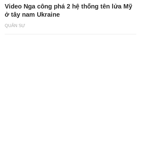
Video Nga công phá 2 hệ thống tên lửa Mỹ
ở tây nam Ukraine
QUÂN SỰ