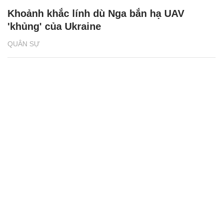
Khoảnh khắc lính dù Nga bắn hạ UAV
'khủng' của Ukraine
QUÂN SỰ