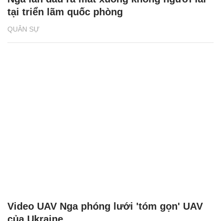
tại triển lãm quốc phòng
QUÂN SỰ
Video UAV Nga phóng lưới 'tóm gọn' UAV
của Ukraine