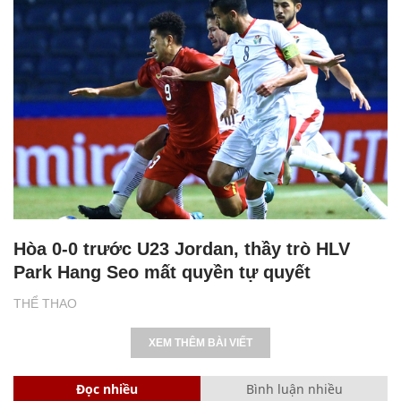
Hòa 0-0 trước U23 Jordan, thầy trò HLV
Park Hang Seo mất quyền tự quyết
THỂ THAO
XEM THÊM BÀI VIẾT
Đọc nhiều
Bình luận nhiều