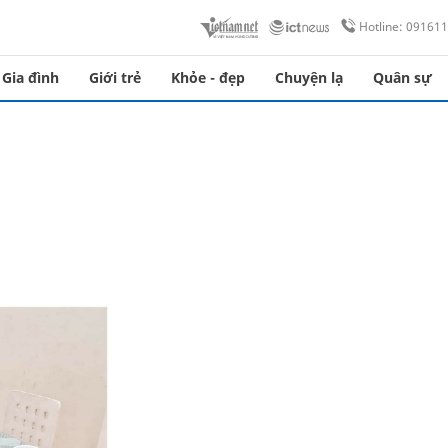
Hotline: 09161
Gia đình
Giới trẻ
Khỏe - đẹp
Chuyện lạ
Quân sự