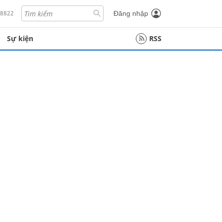
18822
Đăng nhập
Sự kiện
RSS