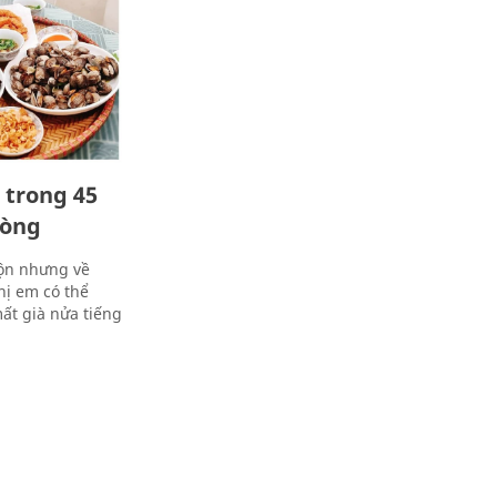
 trong 45
hòng
rộn nhưng về
hị em có thể
t già nửa tiếng