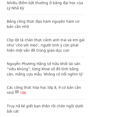
Nhiều điểm bất thường ở bằng đại học của
Lý Nhã Kỳ
Bảng công thức đạo hàm nguyên hàm cơ
bản cần nhớ
Clip lột tả chân thực cảnh anh trai và em gái
như 'chó với mèo', người tinh ý còn phát
hiện một vấn đề trong giáo dục con
Nguyễn Phương Hằng sở hữu khối tài sản
"siêu khủng", từng khoe sổ đỏ tính bằng
cân, mắng cựu mẫu 'không có nổi nghìn tỷ'
Các công thức hóa học lớp 8, 9 cơ bản cần
nhớ
106
Truy nã kẻ giết bạn thân rồi chôn ngồi dưới
bãi cát