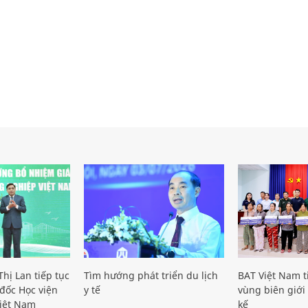
hị Lan tiếp tục
Tìm hướng phát triển du lịch
BAT Việt Nam t
đốc Học viện
y tế
vùng biên giới 
iệt Nam
kế