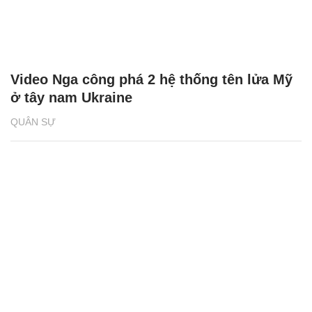
Video Nga công phá 2 hệ thống tên lửa Mỹ
ở tây nam Ukraine
QUÂN SỰ