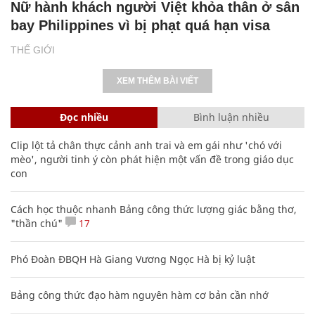
Nữ hành khách người Việt khỏa thân ở sân
bay Philippines vì bị phạt quá hạn visa
THẾ GIỚI
XEM THÊM BÀI VIẾT
Đọc nhiều
Bình luận nhiều
Clip lột tả chân thực cảnh anh trai và em gái như 'chó với
mèo', người tinh ý còn phát hiện một vấn đề trong giáo dục
con
Cách học thuộc nhanh Bảng công thức lượng giác bằng thơ,
"thần chú"
17
Phó Đoàn ĐBQH Hà Giang Vương Ngọc Hà bị kỷ luật
Bảng công thức đạo hàm nguyên hàm cơ bản cần nhớ