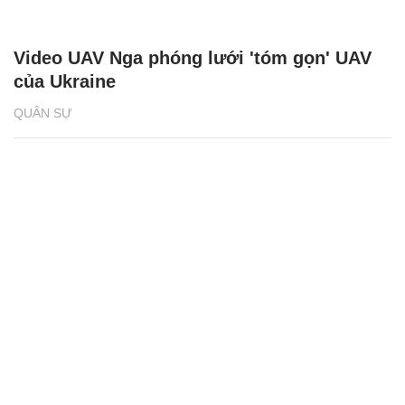
Video UAV Nga phóng lưới 'tóm gọn' UAV
của Ukraine
QUÂN SỰ