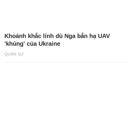
Khoảnh khắc lính dù Nga bắn hạ UAV
'khủng' của Ukraine
QUÂN SỰ