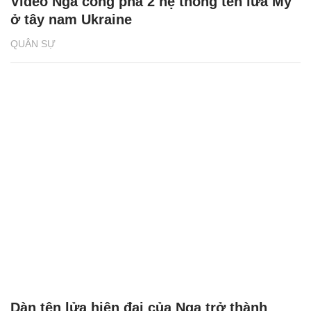
Video Nga công phá 2 hệ thống tên lửa Mỹ
ở tây nam Ukraine
QUÂN SỰ
Dàn tên lửa hiện đại của Nga trở thành