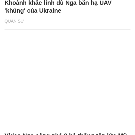
Khoảnh khắc lính dù Nga bắn hạ UAV
'khủng' của Ukraine
QUÂN SỰ