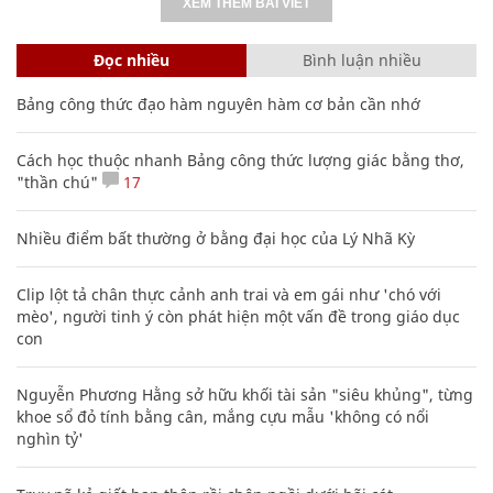
XEM THÊM BÀI VIẾT
Đọc nhiều
Bình luận nhiều
Bảng công thức đạo hàm nguyên hàm cơ bản cần nhớ
Cách học thuộc nhanh Bảng công thức lượng giác bằng thơ,
"thần chú"
17
Nhiều điểm bất thường ở bằng đại học của Lý Nhã Kỳ
Clip lột tả chân thực cảnh anh trai và em gái như 'chó với
mèo', người tinh ý còn phát hiện một vấn đề trong giáo dục
con
Nguyễn Phương Hằng sở hữu khối tài sản "siêu khủng", từng
khoe sổ đỏ tính bằng cân, mắng cựu mẫu 'không có nổi
nghìn tỷ'