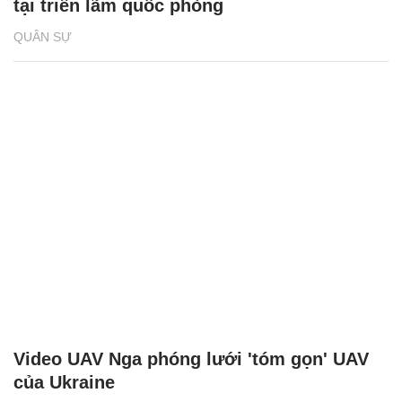
tại triển lãm quốc phòng
QUÂN SỰ
Video UAV Nga phóng lưới 'tóm gọn' UAV
của Ukraine