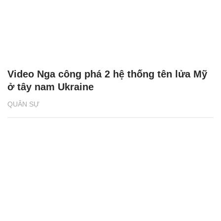
Video Nga công phá 2 hệ thống tên lửa Mỹ
ở tây nam Ukraine
QUÂN SỰ