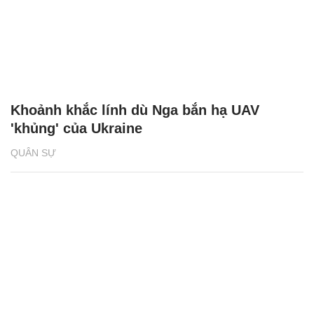
Khoảnh khắc lính dù Nga bắn hạ UAV
'khủng' của Ukraine
QUÂN SỰ