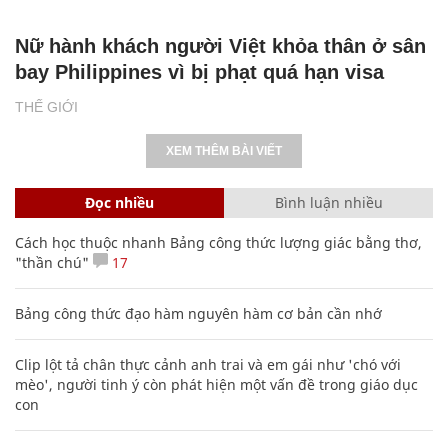
Nữ hành khách người Việt khỏa thân ở sân
bay Philippines vì bị phạt quá hạn visa
THẾ GIỚI
XEM THÊM BÀI VIẾT
Đọc nhiều
Bình luận nhiều
Cách học thuộc nhanh Bảng công thức lượng giác bằng thơ,
"thần chú"
17
Bảng công thức đạo hàm nguyên hàm cơ bản cần nhớ
Clip lột tả chân thực cảnh anh trai và em gái như 'chó với
mèo', người tinh ý còn phát hiện một vấn đề trong giáo dục
con