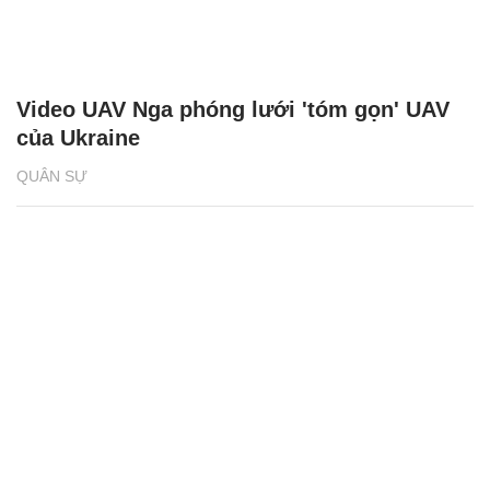
Video UAV Nga phóng lưới 'tóm gọn' UAV
của Ukraine
QUÂN SỰ