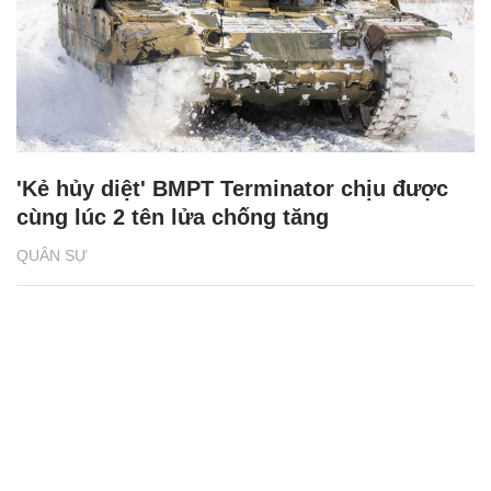
'Kẻ hủy diệt' BMPT Terminator chịu được
cùng lúc 2 tên lửa chống tăng
QUÂN SỰ