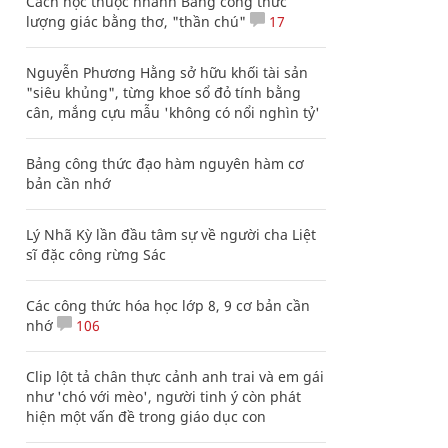
Cách học thuộc nhanh Bảng công thức
lượng giác bằng thơ, "thần chú"
17
Nguyễn Phương Hằng sở hữu khối tài sản
"siêu khủng", từng khoe sổ đỏ tính bằng
cân, mắng cựu mẫu 'không có nổi nghìn tỷ'
Bảng công thức đạo hàm nguyên hàm cơ
bản cần nhớ
Lý Nhã Kỳ lần đầu tâm sự về người cha Liệt
sĩ đặc công rừng Sác
Các công thức hóa học lớp 8, 9 cơ bản cần
nhớ
106
Clip lột tả chân thực cảnh anh trai và em gái
như 'chó với mèo', người tinh ý còn phát
hiện một vấn đề trong giáo dục con