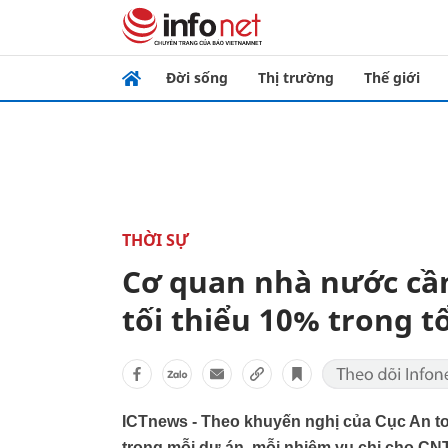
Đời sống
Thị trường
Thế giới
THỜI SỰ
Cơ quan nhà nước cần
tối thiểu 10% trong t
ICTnews - Theo khuyến nghị của Cục An to
trong mỗi dự án, mỗi nhiệm vụ chi cho CNT