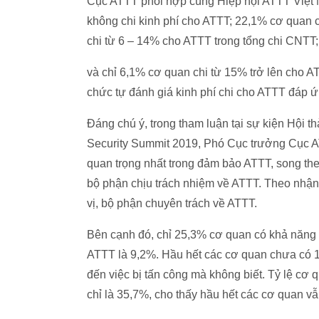
Cục ATTT phối hợp cùng Hiệp hội ATTT Việt N
không chi kinh phí cho ATTT; 22,1% cơ quan 
chi từ 6 – 14% cho ATTT trong tổng chi CNTT;
và chỉ 6,1% cơ quan chi từ 15% trở lên cho A
chức tự đánh giá kinh phí chi cho ATTT đáp ứ
Đáng chú ý, trong tham luận tại sự kiện Hội 
Security Summit 2019, Phó Cục trưởng Cục A
quan trọng nhất trong đảm bảo ATTT, song th
bộ phận chịu trách nhiệm về ATTT. Theo nhận
vị, bộ phận chuyên trách về ATTT.
Bên cạnh đó, chỉ 25,3% cơ quan có khả năng 
ATTT là 9,2%. Hầu hết các cơ quan chưa có 1
đến việc bị tấn công mà không biết. Tỷ lệ cơ 
chỉ là 35,7%, cho thấy hầu hết các cơ quan vẫ