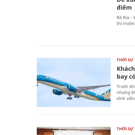
điểm
Bà Rịa -
thị trườ
THỜI SỰ
Khách
bay có
Trước kh
nhưng kh
vĩnh viễ
THỜI SỰ