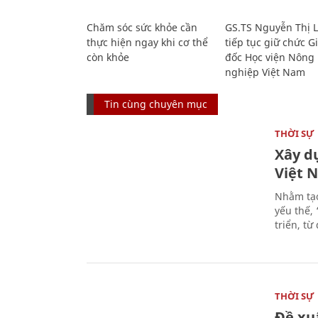
Chăm sóc sức khỏe cần
GS.TS Nguyễn Thị 
thực hiện ngay khi cơ thể
tiếp tục giữ chức 
còn khỏe
đốc Học viện Nông
nghiệp Việt Nam
Tin cùng chuyên mục
THỜI SỰ
Xây d
Việt 
Nhằm tạo
yếu thế,
triển, t
THỜI SỰ
Đề xu