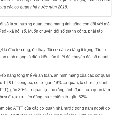
n của các cơ quan nhà nước năm 2018.
ổi số là xu hướng quan trọng mang tính sống còn đối với mỗi
ế số - xã hội số. Muốn chuyển đổi số thành công, phải tập
ệt là đầu tư công, để thay đổi cơ cấu và tăng tỉ trọng đầu tư
, an ninh mạng là điều kiện cần thiết để chuyển đổi số nhanh,
á xếp hạng tổng thể về an toàn, an ninh mạng của các cơ quan
 TT&TT công bố, có tới gần 49% cơ quan, tổ chức tự đánh
 (ATTT); gần 30% cơ quan tự cho rằng lãnh đạo chưa quan tâm
 chưa được ưu tiên đúng mức chiếm tới gần 52%.
đảm bảo ATTT của các cơ quan nhà nước trong năm ngoái do