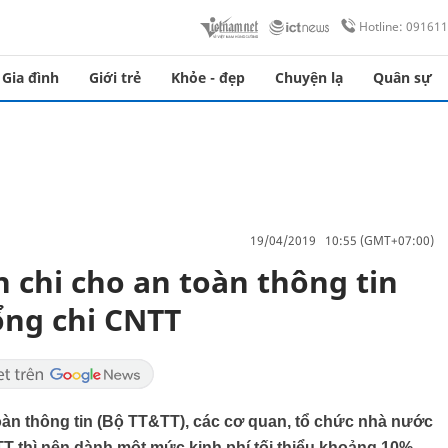
Hotline: 09161
Gia đình
Giới trẻ
Khỏe - đẹp
Chuyện lạ
Quân sự
19/04/2019 10:55 (GMT+07:00)
 chi cho an toàn thông tin
ổng chi CNTT
àn thông tin (Bộ TT&TT), các cơ quan, tổ chức nhà nước
T thì nên dành một mức kinh phí tối thiểu khoảng 10%