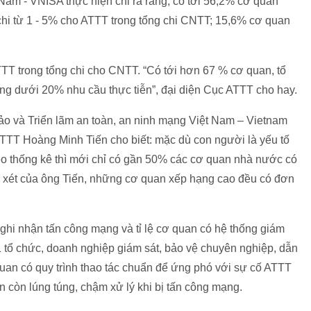
am - VNISA thực hiện chỉ ra rằng, có tới 56,2% cơ quan
chi từ 1 - 5% cho ATTT trong tổng chi CNTT; 15,6% cơ quan
TTT trong tổng chi cho CNTT. “Có tới hơn 67 % cơ quan, tổ
ng dưới 20% nhu cầu thực tiễn”, đại diện Cục ATTT cho hay.
thảo và Triển lãm an toàn, an ninh mạng Việt Nam – Vietnam
TTT Hoàng Minh Tiến cho biết: mặc dù con người là yếu tố
eo thống kê thì mới chỉ có gần 50% các cơ quan nhà nước có
 xét của ông Tiến, những cơ quan xếp hạng cao đều có đơn
ghi nhận tấn công mạng và tỉ lệ cơ quan có hệ thống giám
 tổ chức, doanh nghiệp giám sát, bảo vệ chuyên nghiệp, dẫn
quan có quy trình thao tác chuẩn để ứng phó với sự cố ATTT
n còn lúng túng, chậm xử lý khi bị tấn công mạng.