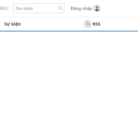
18822
Đăng nhập
Sự kiện
RSS