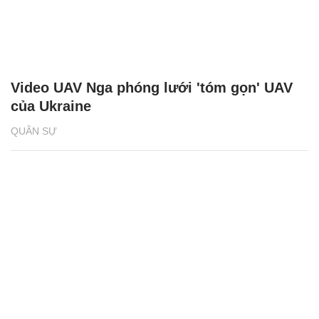
Video UAV Nga phóng lưới 'tóm gọn' UAV
của Ukraine
QUÂN SỰ