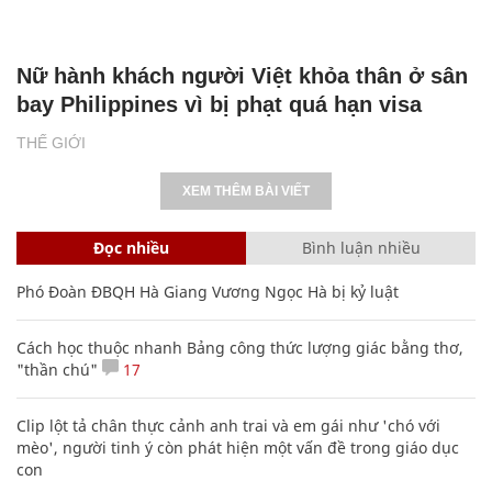
Nữ hành khách người Việt khỏa thân ở sân
bay Philippines vì bị phạt quá hạn visa
THẾ GIỚI
XEM THÊM BÀI VIẾT
Đọc nhiều
Bình luận nhiều
Phó Đoàn ĐBQH Hà Giang Vương Ngọc Hà bị kỷ luật
Cách học thuộc nhanh Bảng công thức lượng giác bằng thơ,
"thần chú"
17
Clip lột tả chân thực cảnh anh trai và em gái như 'chó với
mèo', người tinh ý còn phát hiện một vấn đề trong giáo dục
con