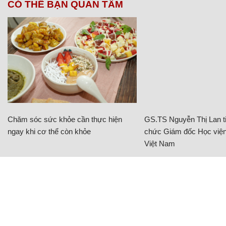
CÓ THỂ BẠN QUAN TÂM
Chăm sóc sức khỏe cần thực hiện
GS.TS Nguyễn Thị Lan ti
ngay khi cơ thể còn khỏe
chức Giám đốc Học viện
Việt Nam