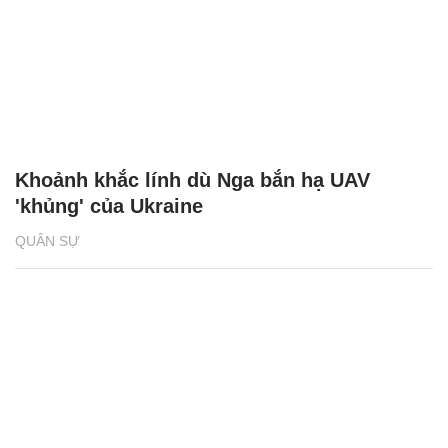
Khoảnh khắc lính dù Nga bắn hạ UAV
'khủng' của Ukraine
QUÂN SỰ