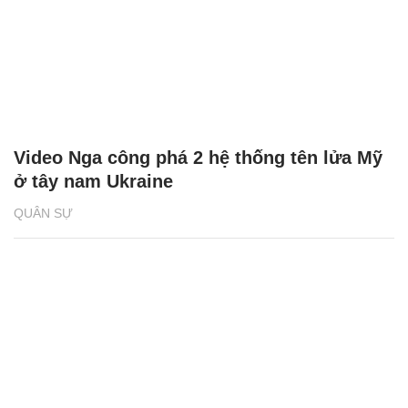
Video Nga công phá 2 hệ thống tên lửa Mỹ
ở tây nam Ukraine
QUÂN SỰ