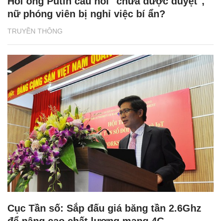
Hỏi ông Putin câu hỏi "chưa được duyệt",
nữ phóng viên bị nghỉ việc bí ẩn?
TRUYỀN THÔNG
Cục Tần số: Sắp đấu giá băng tần 2.6Ghz