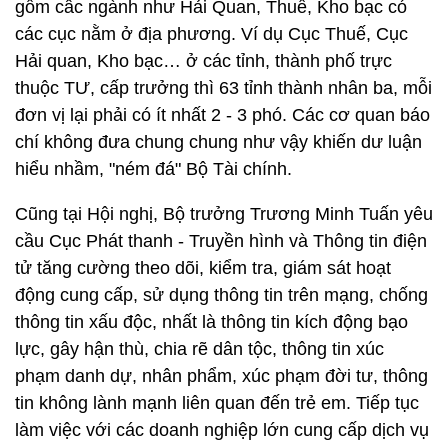
gồm câc ngành như Hải Quan, Thuế, Kho bạc có
các cục nằm ở địa phương. Ví dụ Cục Thuế, Cục
Hải quan, Kho bạc… ở các tỉnh, thành phố trực
thuộc TƯ, cấp trưởng thì 63 tỉnh thành nhân ba, mỗi
đơn vị lại phải có ít nhất 2 - 3 phó. Các cơ quan báo
chí không đưa chung chung như vậy khiến dư luận
hiểu nhầm, "ném đá" Bộ Tài chính.
Cũng tại Hội nghị, Bộ trưởng Trương Minh Tuấn yêu
cầu Cục Phát thanh - Truyền hình và Thông tin điện
tử tăng cường theo dõi, kiểm tra, giám sát hoạt
động cung cấp, sử dụng thông tin trên mạng, chống
thông tin xấu độc, nhất là thông tin kích động bạo
lực, gây hận thù, chia rẽ dân tộc, thông tin xúc
phạm danh dự, nhân phẩm, xúc phạm đời tư, thông
tin không lành mạnh liên quan đến trẻ em. Tiếp tục
làm việc với các doanh nghiệp lớn cung cấp dịch vụ