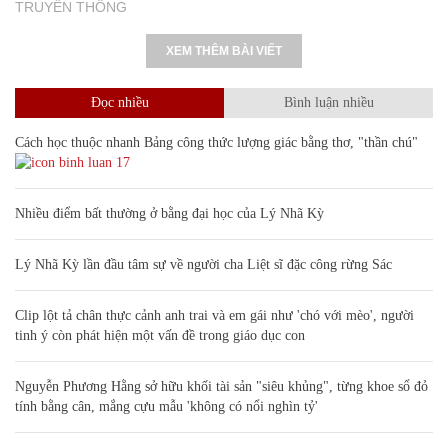
TRUYỀN THÔNG
XEM THÊM BÀI VIẾT
Đọc nhiều
Bình luận nhiều
Cách học thuộc nhanh Bảng công thức lượng giác bằng thơ, "thần chú"
17
Nhiều điểm bất thường ở bằng đại học của Lý Nhã Kỳ
Lý Nhã Kỳ lần đầu tâm sự về người cha Liệt sĩ đặc công rừng Sác
Clip lột tả chân thực cảnh anh trai và em gái như 'chó với mèo', người
tinh ý còn phát hiện một vấn đề trong giáo dục con
Nguyễn Phương Hằng sở hữu khối tài sản "siêu khủng", từng khoe sổ đỏ
tính bằng cân, mắng cựu mẫu 'không có nổi nghìn tỷ'