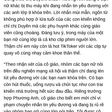
nữ khác bị thu máy khi đang nhắn tin yêu đương với
các anh lớp 9 khóa trên. Lời nhắn mùi mẫn, ngôn từ
không phù hợp ở lứa tuổi của các con khiến không
chỉ chị Duyên mà các phụ huynh khác cùng giáo
viên cũng choáng. Đáng lưu ý, trong máy của một
bạn nữ cùng lớp là cả kho clip phim người lớn.
Thậm chí em này còn là hot TikToker với các clip tự
quay vô cùng nhạy cảm khoe thân thể.
“Theo nhận xét của cô giáo, nhóm các bạn nữ nói
trên đều nghiện mạng xã hội và thậm chí đang lén
lút yêu đương với các bạn nam khóa trên. Có bạn
còn hút thuốc, uống rượu và chửi tục như con trai
khiến nhà trường hết sức đau đầu. Riêng trường
hợp Phương Anh, cô giáo cho biết em mới chỉ vi
phạm chuyện nhắn tin yêu đương và đang bị rủ rê
vào nhóm bạn nữ cùng lớp nói trên. Tôi được cô