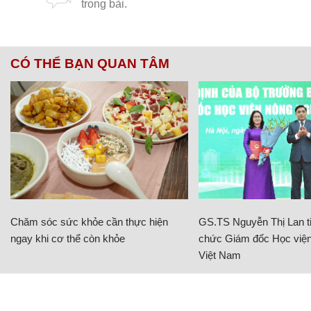
CÓ THỂ BẠN QUAN TÂM
Chăm sóc sức khỏe cần thực hiện
GS.TS Nguyễn Thị Lan ti
ngay khi cơ thể còn khỏe
chức Giám đốc Học viện
Việt Nam