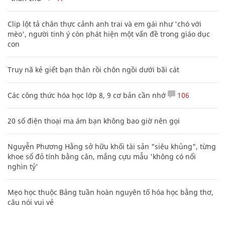
Clip lột tả chân thực cảnh anh trai và em gái như 'chó với
mèo', người tinh ý còn phát hiện một vấn đề trong giáo dục
con
Truy nã kẻ giết bạn thân rồi chôn ngồi dưới bãi cát
Các công thức hóa học lớp 8, 9 cơ bản cần nhớ
106
20 số điện thoại ma ám bạn không bao giờ nên gọi
Nguyễn Phương Hằng sở hữu khối tài sản "siêu khủng", từng
khoe sổ đỏ tính bằng cân, mắng cựu mẫu 'không có nổi
nghìn tỷ'
Mẹo học thuộc Bảng tuần hoàn nguyên tố hóa học bằng thơ,
câu nói vui vẻ