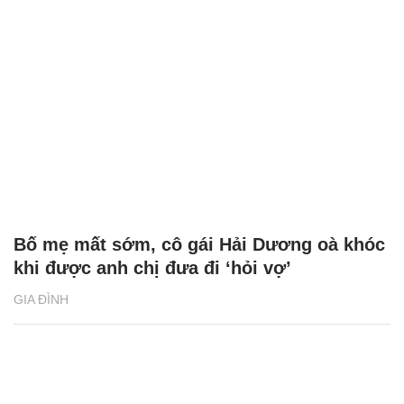
Bố mẹ mất sớm, cô gái Hải Dương oà khóc
khi được anh chị đưa đi ‘hỏi vợ’
GIA ĐÌNH