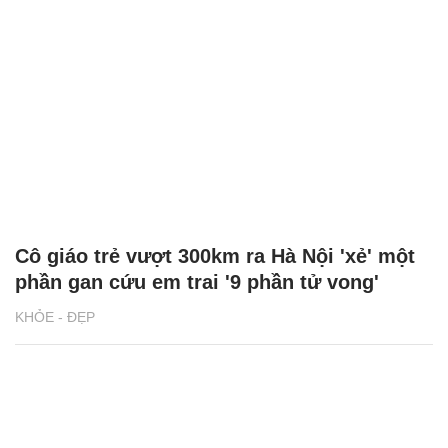
Cô giáo trẻ vượt 300km ra Hà Nội 'xẻ' một
phần gan cứu em trai '9 phần tử vong'
KHỎE - ĐẸP