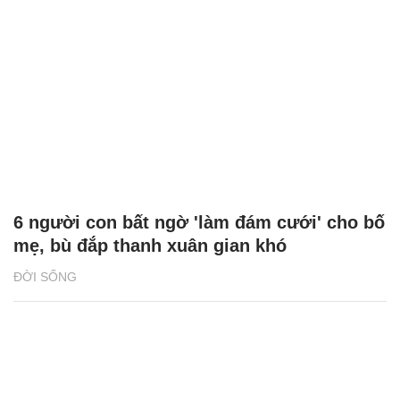
6 người con bất ngờ 'làm đám cưới' cho bố
mẹ, bù đắp thanh xuân gian khó
ĐỜI SỐNG