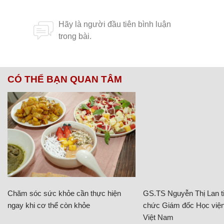
CÓ THỂ BẠN QUAN TÂM
Chăm sóc sức khỏe cần thực hiện
GS.TS Nguyễn Thị Lan ti
ngay khi cơ thể còn khỏe
chức Giám đốc Học viện
Việt Nam