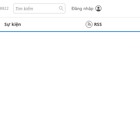
18822
Đăng nhập
Sự kiện
RSS