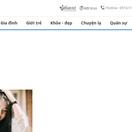
Hotline: 09161
Gia đình
Giới trẻ
Khỏe - đẹp
Chuyện lạ
Quân sự