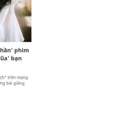
 thần' phim
đũa' bạn
ịch" trên mạng
ững bài giảng