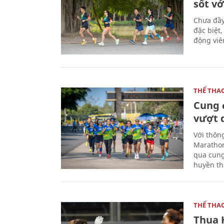
sốt vớ
Chưa đầy
đặc biệt
động viên
THỂ THA
Cung 
vượt 
Với thôn
Marathon
qua cung
huyền th
THỂ THA
Thua 