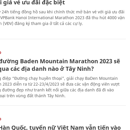
i giá vé ưu đãi đặc biệt
 24h tiếng đồng hồ sau khi chính thức mở bán vé với giá ưu đãi
, VPBank Hanoi International Marathon 2023 đã thu hút 4000 vận
 (VĐV) đăng ký tham gia ở tất cả các cự ly.
O
đường Baden Mountain Marathon 2023 sẽ
qua các địa danh nào ở Tây Ninh?
g điệp “Đường chạy huyền thoại”, giải chạy BaDen Mountain
 2023 diễn ra từ 22-23/4/2023 sẽ đưa các vận động viên vượt
 đường đẹp như tranh kết nối giữa các địa danh đã đi vào
oại trên vùng đất thánh Tây Ninh.
O
Hàn Quốc, tuyển nữ Việt Nam vẫn tiến vào