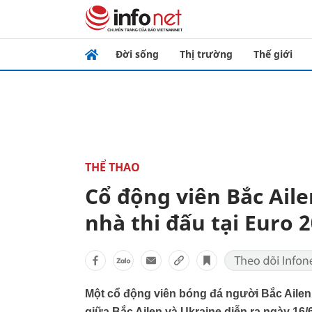
Đời sống
Thị trường
Thế giới
THỂ THAO
Cổ động viên Bắc Aile
nhà thi đấu tại Euro 
Một cổ động viên bóng đá người Bắc Ailen 
giữa Bắc Ailen và Ukraine diễn ra ngày 16/6