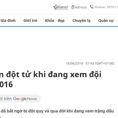
Hotline: 09161
Gia đình
Giới trẻ
Khỏe - đẹp
Chuyện lạ
Quân sự
18/06/2016 07:43 (GMT+07:00)
n đột tử khi đang xem đội
2016
đã bất ngờ bị đột quỵ và qua đời khi đang xem trậng đấu
.