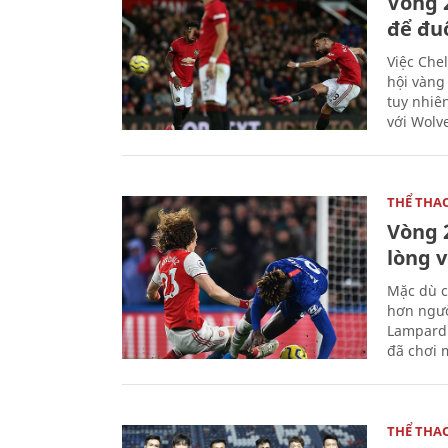
Vòng 
để đu
Việc Chel
hội vàng
tuy nhiê
với Wolv
THỂ THA
Vòng 
lòng 
Mặc dù c
hơn ngườ
Lampard 
đã chơi m
THỂ THA