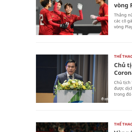
vòng P
Thắng nữ
các cô g
vòng Play
THỂ THA
Chủ t
Coron
Chủ tịch
được dịc
trong đó
THỂ THA