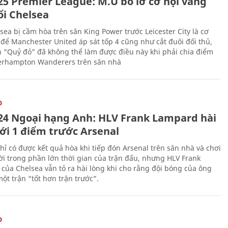
25 Premier League: M.U bỏ lỡ cơ hội vàng
ổi Chelsea
sea bị cầm hòa trên sân King Power trước Leicester City là cơ
 để Manchester United áp sát tốp 4 cũng như cắt đuôi đối thủ,
n “Quỷ đỏ” đã không thể làm được điều này khi phải chia điểm
erhampton Wanderers trên sân nhà
O
24 Ngoại hạng Anh: HLV Frank Lampard hài
với 1 điểm trước Arsenal
hỉ có được kết quả hòa khi tiếp đón Arsenal trên sân nhà và chơi
i trong phần lớn thời gian của trận đấu, nhưng HLV Frank
của Chelsea vẫn tỏ ra hài lòng khi cho rằng đội bóng của ông
ột trận “tốt hơn trận trước”.
O