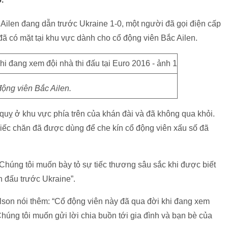
 Ailen đang dẫn trước Ukraine 1-0, một người đã gọi điện cấp
ã có mặt tại khu vực dành cho cổ động viên Bắc Ailen.
ộng viên Bắc Ailen.
quỵ ở khu vực phía trên của khán đài và đã không qua khỏi.
hiếc chăn đã được dùng để che kín cổ động viên xấu số đã
“Chúng tôi muốn bày tỏ sự tiếc thương sâu sắc khi được biết
n đấu trước Ukraine”.
lson nói thêm: “Cổ động viên này đã qua đời khi đang xem
Chúng tôi muốn gửi lời chia buồn tới gia đình và bạn bè của