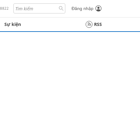
18822
Đăng nhập
Sự kiện
RSS