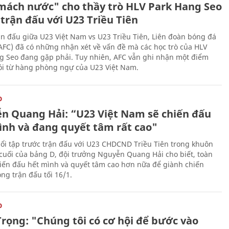
mách nước" cho thầy trò HLV Park Hang Seo
trận đấu với U23 Triều Tiên
ận đấu giữa U23 Việt Nam vs U23 Triều Tiên, Liên đoàn bóng đá
AFC) đã có những nhận xét về vấn đề mà các học trò của HLV
g Seo đang gặp phải. Tuy nhiên, AFC vẫn ghi nhận một điểm
lói từ hàng phòng ngự của U23 Việt Nam.
O
n Quang Hải: “U23 Việt Nam sẽ chiến đấu
ình và đang quyết tâm rất cao"
ổi tập trước trận đấu với U23 CHDCND Triều Tiên trong khuôn
 cuối của bảng D, đội trưởng Nguyễn Quang Hải cho biết, toàn
hiến đấu hết mình và quyết tâm cao hơn nữa để giành chiến
ng trận đấu tối 16/1.
O
Trọng: "Chúng tôi có cơ hội để bước vào