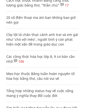
Cách học thuộc nhanh Bảng công thức
lượng giác bằng thơ, "thần chú"
17
20 số điện thoại ma ám bạn không bao giờ
nên gọi
Clip lột tả chân thực cảnh anh trai và em gái
như 'chó với mèo', người tinh ý còn phát
hiện một vấn đề trong giáo dục con
Các công thức hóa học lớp 8, 9 cơ bản cần
nhớ
106
Mẹo học thuộc Bảng tuần hoàn nguyên tố
hóa học bằng thơ, câu nói vui vẻ
Tổng hợp những status hay về cuộc sống
mang ý nghĩa thay đổi cuộc đời
Tìm hiểu tư tưởng Nguyễn Du qua đoạn kết