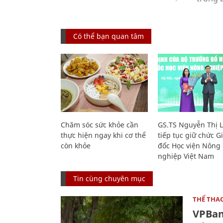
Có thể bạn quan tâm
Chăm sóc sức khỏe cần
GS.TS Nguyễn Thị 
thực hiện ngay khi cơ thể
tiếp tục giữ chức 
còn khỏe
đốc Học viện Nông
nghiệp Việt Nam
Tin cùng chuyên mục
THỂ THA
VPBan