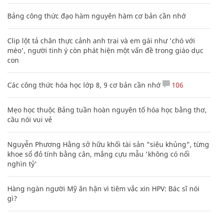
Bảng công thức đạo hàm nguyên hàm cơ bản cần nhớ
Clip lột tả chân thực cảnh anh trai và em gái như 'chó với
mèo', người tinh ý còn phát hiện một vấn đề trong giáo dục
con
Các công thức hóa học lớp 8, 9 cơ bản cần nhớ
106
Mẹo học thuộc Bảng tuần hoàn nguyên tố hóa học bằng thơ,
câu nói vui vẻ
Nguyễn Phương Hằng sở hữu khối tài sản "siêu khủng", từng
khoe sổ đỏ tính bằng cân, mắng cựu mẫu 'không có nổi
nghìn tỷ'
Hàng ngàn người Mỹ ân hận vì tiêm vắc xin HPV: Bác sĩ nói
gì?