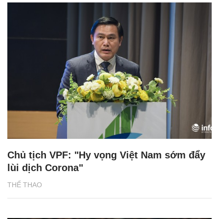
Chủ tịch VPF: "Hy vọng Việt Nam sớm đẩy
lùi dịch Corona"
THỂ THAO