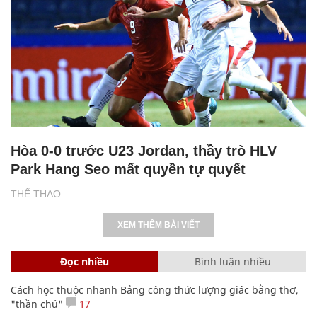
Hòa 0-0 trước U23 Jordan, thầy trò HLV
Park Hang Seo mất quyền tự quyết
THỂ THAO
XEM THÊM BÀI VIẾT
Đọc nhiều
Bình luận nhiều
Cách học thuộc nhanh Bảng công thức lượng giác bằng thơ,
"thần chú"
17