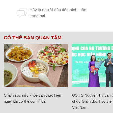
CÓ THỂ BẠN QUAN TÂM
Chăm sóc sức khỏe cần thực hiện
GS.TS Nguyễn Thị Lan ti
ngay khi cơ thể còn khỏe
chức Giám đốc Học viện
Việt Nam