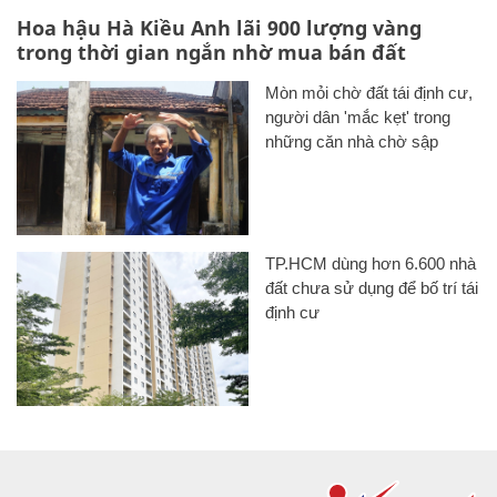
Hoa hậu Hà Kiều Anh lãi 900 lượng vàng
trong thời gian ngắn nhờ mua bán đất
Mòn mỏi chờ đất tái định cư,
người dân 'mắc kẹt' trong
những căn nhà chờ sập
TP.HCM dùng hơn 6.600 nhà
đất chưa sử dụng để bố trí tái
định cư