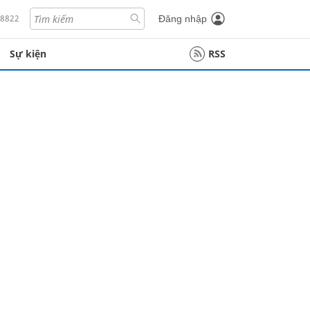
18822
Đăng nhập
Sự kiện
RSS