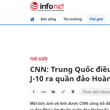
Đời sống
Thị trường
Thế giới
THẾ GIỚI
CNN: Trung Quốc điều
J-10 ra quần đảo Hoà
Một bức ảnh vệ tinh được CNN công bố đã t
ra đảo Phú Lâm thuộc quần đảo Hoàng Sa 