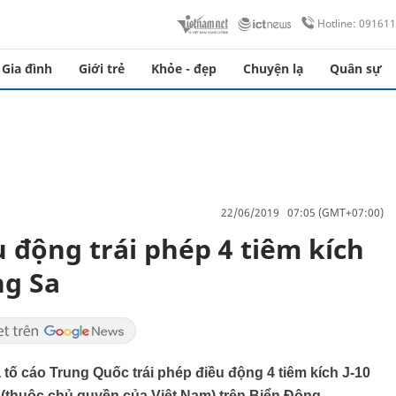
Hotline: 09161
Gia đình
Giới trẻ
Khỏe - đẹp
Chuyện lạ
Quân sự
22/06/2019 07:05 (GMT+07:00)
 động trái phép 4 tiêm kích
ng Sa
ố cáo Trung Quốc trái phép điều động 4 tiêm kích J-10
(thuộc chủ quyền của Việt Nam) trên Biển Đông.