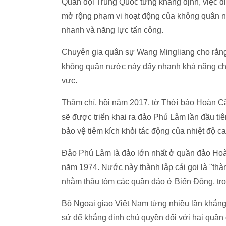
Quân đội Trung Quốc từng khẳng định, việc 
mở rộng phạm vi hoạt động của không quân nư
nhanh và năng lực tấn công.
Chuyên gia quân sự Wang Mingliang cho rằng
không quân nước này đẩy nhanh khả năng chuẩ
vực.
Thậm chí, hồi năm 2017, tờ Thời báo Hoàn Cầ
sẽ được triển khai ra đảo Phú Lâm lần đầu t
bảo vệ tiêm kích khỏi tác động của nhiệt độ c
Đảo Phú Lâm là đảo lớn nhất ở quần đảo Ho
năm 1974. Nước này thành lập cái gọi là "thà
nhằm thâu tóm các quần đảo ở Biển Đông, tr
Bộ Ngoại giao Việt Nam từng nhiều lần khẳng
sử để khẳng định chủ quyền đối với hai quầ