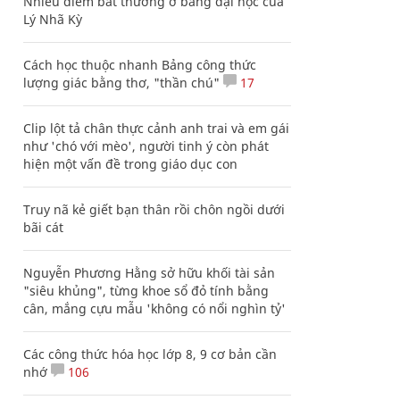
Nhiều điểm bất thường ở bằng đại học của
Lý Nhã Kỳ
Cách học thuộc nhanh Bảng công thức
lượng giác bằng thơ, "thần chú"
17
Clip lột tả chân thực cảnh anh trai và em gái
như 'chó với mèo', người tinh ý còn phát
hiện một vấn đề trong giáo dục con
Truy nã kẻ giết bạn thân rồi chôn ngồi dưới
bãi cát
Nguyễn Phương Hằng sở hữu khối tài sản
"siêu khủng", từng khoe sổ đỏ tính bằng
cân, mắng cựu mẫu 'không có nổi nghìn tỷ'
Các công thức hóa học lớp 8, 9 cơ bản cần
nhớ
106