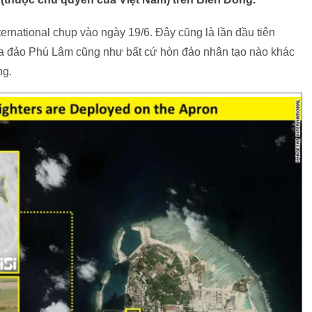
rnational chụp vào ngày 19/6. Đây cũng là lần đầu tiên
 ra đảo Phú Lâm cũng như bất cứ hòn đảo nhân tạo nào khác
ng.