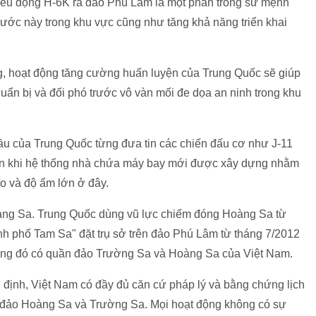
điều động H-6K ra đảo Phú Lâm là một phần trong sứ mệnh
ớc này trong khu vực cũng như tăng khả năng triển khai
, hoạt động tăng cường huấn luyện của Trung Quốc sẽ giúp
n bị và đối phó trước vô vàn mối đe dọa an ninh trong khu
u của Trung Quốc từng đưa tin các chiến đấu cơ như J-11
iên khi hệ thống nhà chứa máy bay mới được xây dựng nhằm
ao và độ ẩm lớn ở đây.
àng Sa. Trung Quốc dùng vũ lực chiếm đóng Hoàng Sa từ
nh phố Tam Sa" đặt trụ sở trên đảo Phú Lâm từ tháng 7/2012
ong đó có quần đảo Trường Sa và Hoàng Sa của Việt Nam.
 định, Việt Nam có đầy đủ căn cứ pháp lý và bằng chứng lịch
n đảo Hoàng Sa và Trường Sa. Mọi hoạt động không có sự