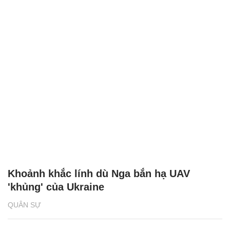
Khoảnh khắc lính dù Nga bắn hạ UAV
'khủng' của Ukraine
QUÂN SỰ