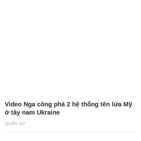
Video Nga công phá 2 hệ thống tên lửa Mỹ
ở tây nam Ukraine
QUÂN SỰ