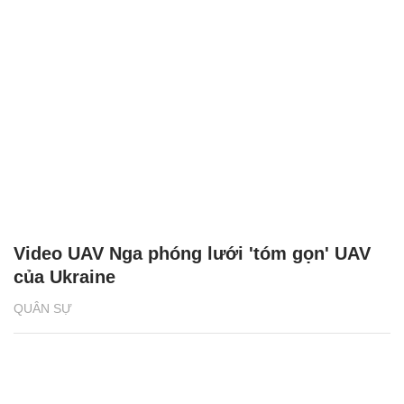
Video UAV Nga phóng lưới 'tóm gọn' UAV
của Ukraine
QUÂN SỰ