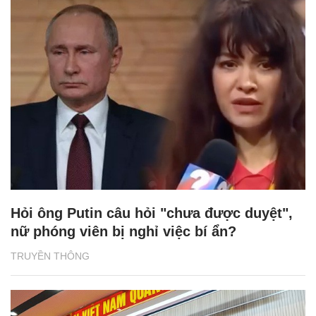
Hỏi ông Putin câu hỏi "chưa được duyệt",
nữ phóng viên bị nghỉ việc bí ẩn?
TRUYỀN THÔNG