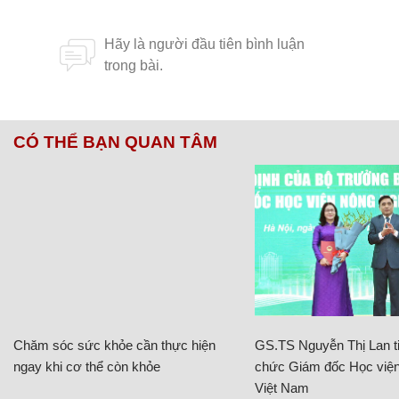
CÓ THỂ BẠN QUAN TÂM
Chăm sóc sức khỏe cần thực hiện
GS.TS Nguyễn Thị Lan ti
ngay khi cơ thể còn khỏe
chức Giám đốc Học viện
Việt Nam