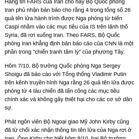
Hãng tin FARS của Iran cho hay Bộ Quốc phòng
Iran phủ nhận bản báo cho rằng 4 trong tổng số 26
quả tên lửa hành trình được Nga phóng từ biển
Caspi nhằm vào các mục tiêu của IS trên lãnh thổ
Syria, đã rơi xuống Iran. Theo FARS, Bộ Quốc
phòng Iran khẳng định bản báo cáo của CNN là một
phần trong "chiến tranh tâm lý" của phương Tây.
Hôm 7/10, Bộ trưởng Quốc phòng Nga Sergey
Shoigu đã báo cáo với Tổng thống Vladimir Putin
trên kênh truyền hình Nga rằng 26 quả tên lửa được
phóng từ 4 tàu chiến đã tấn công các mục tiêu
chính xác và không gây thiêt hại cho các cơ sở dân
sự.
Phát ngôn viên Bộ Ngoại giao Mỹ John Kirby cũng
đã từ chối xác nhận thông tin tên lửa của Nga rơi ở
Iran. Ông Kirby cho biết hôm 8/10, hai Bộ trưởng