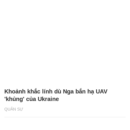
Khoảnh khắc lính dù Nga bắn hạ UAV
'khủng' của Ukraine
QUÂN SỰ