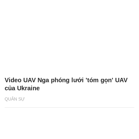
Video UAV Nga phóng lưới 'tóm gọn' UAV
của Ukraine
QUÂN SỰ