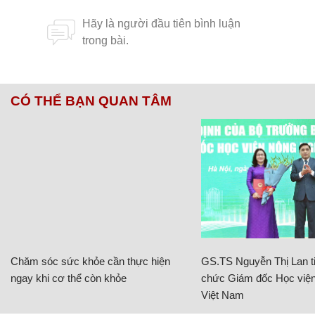
CÓ THỂ BẠN QUAN TÂM
Chăm sóc sức khỏe cần thực hiện
GS.TS Nguyễn Thị Lan ti
ngay khi cơ thể còn khỏe
chức Giám đốc Học viện
Việt Nam