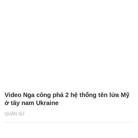
Video Nga công phá 2 hệ thống tên lửa Mỹ
ở tây nam Ukraine
QUÂN SỰ