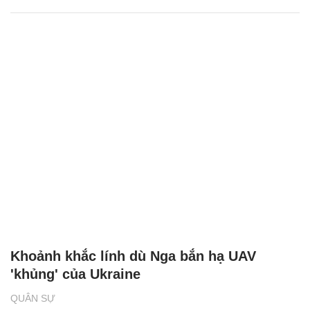
Khoảnh khắc lính dù Nga bắn hạ UAV
'khủng' của Ukraine
QUÂN SỰ