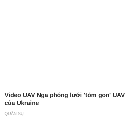
Video UAV Nga phóng lưới 'tóm gọn' UAV
của Ukraine
QUÂN SỰ