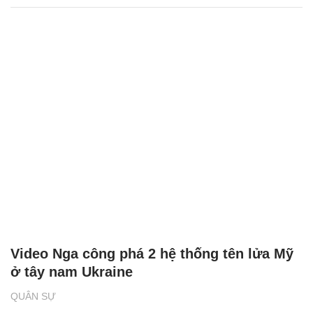
Video Nga công phá 2 hệ thống tên lửa Mỹ
ở tây nam Ukraine
QUÂN SỰ