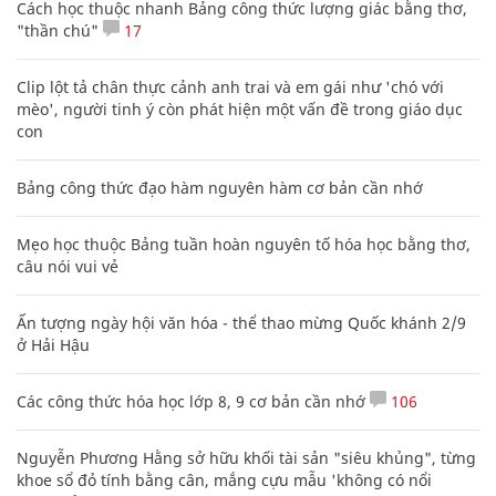
Cách học thuộc nhanh Bảng công thức lượng giác bằng thơ,
"thần chú"
17
Clip lột tả chân thực cảnh anh trai và em gái như 'chó với
mèo', người tinh ý còn phát hiện một vấn đề trong giáo dục
con
Bảng công thức đạo hàm nguyên hàm cơ bản cần nhớ
Mẹo học thuộc Bảng tuần hoàn nguyên tố hóa học bằng thơ,
câu nói vui vẻ
Ấn tượng ngày hội văn hóa - thể thao mừng Quốc khánh 2/9
ở Hải Hậu
Các công thức hóa học lớp 8, 9 cơ bản cần nhớ
106
Nguyễn Phương Hằng sở hữu khối tài sản "siêu khủng", từng
khoe sổ đỏ tính bằng cân, mắng cựu mẫu 'không có nổi