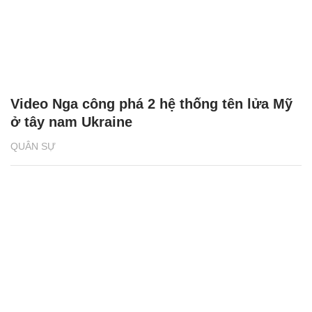
Video Nga công phá 2 hệ thống tên lửa Mỹ
ở tây nam Ukraine
QUÂN SỰ