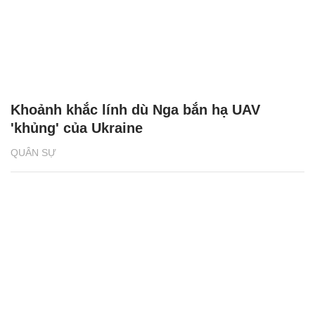
Khoảnh khắc lính dù Nga bắn hạ UAV
'khủng' của Ukraine
QUÂN SỰ