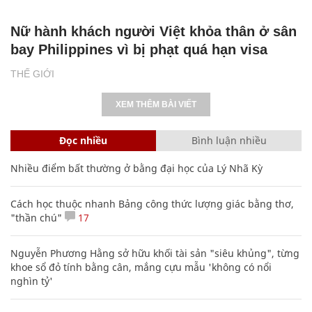
Nữ hành khách người Việt khỏa thân ở sân
bay Philippines vì bị phạt quá hạn visa
THẾ GIỚI
XEM THÊM BÀI VIẾT
Đọc nhiều
Bình luận nhiều
Nhiều điểm bất thường ở bằng đại học của Lý Nhã Kỳ
Cách học thuộc nhanh Bảng công thức lượng giác bằng thơ,
"thần chú"
17
Nguyễn Phương Hằng sở hữu khối tài sản "siêu khủng", từng
khoe sổ đỏ tính bằng cân, mắng cựu mẫu 'không có nổi
nghìn tỷ'