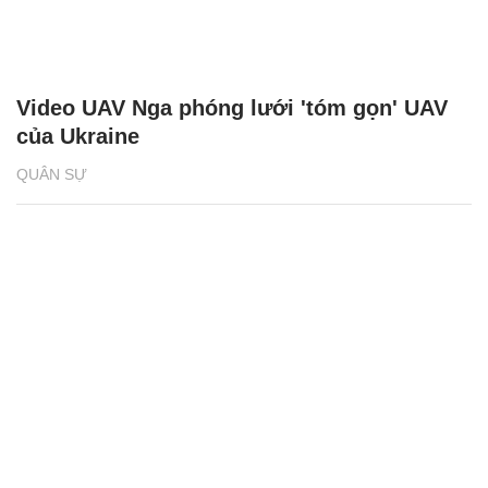
Video UAV Nga phóng lưới 'tóm gọn' UAV
của Ukraine
QUÂN SỰ