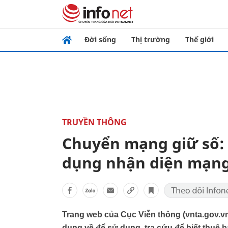
Đời sống
Thị trường
Thế giới
TRUYỀN THÔNG
Chuyển mạng giữ số: 
dụng nhận diện mạng
Trang web của Cục Viễn thông (vnta.gov.vn
dụng về để sử dụng, tra cứu để biết thuê 