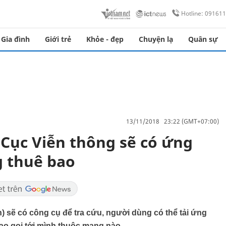
Hotline: 09161
Gia đình
Giới trẻ
Khỏe - đẹp
Chuyện lạ
Quân sự
13/11/2018 23:22 (GMT+07:00)
Cục Viễn thông sẽ có ứng
 thuê bao
) sẽ có công cụ để tra cứu, người dùng có thể tải ứng
bao gọi tới mình thuộc mạng nào.