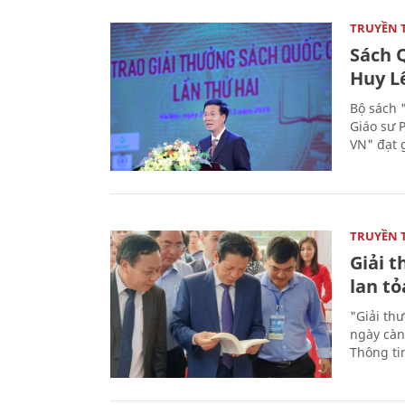
TRUYỀN 
Sách Q
Huy L
Bộ sách 
Giáo sư 
VN" đạt 
TRUYỀN 
Giải t
lan tỏ
"Giải th
ngày càn
Thông ti