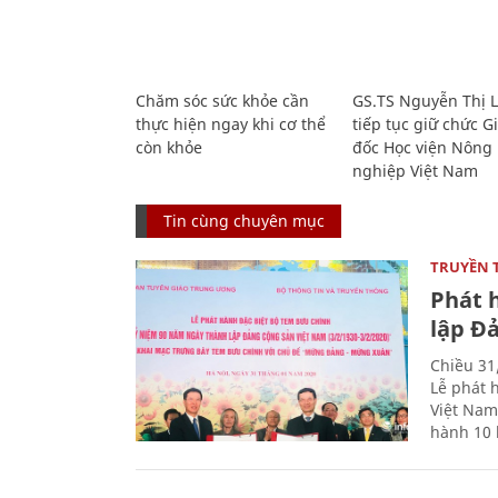
Chăm sóc sức khỏe cần
GS.TS Nguyễn Thị 
thực hiện ngay khi cơ thể
tiếp tục giữ chức 
còn khỏe
đốc Học viện Nông
nghiệp Việt Nam
Tin cùng chuyên mục
TRUYỀN 
Phát 
lập Đ
Chiều 31
Lễ phát 
Việt Nam
hành 10 