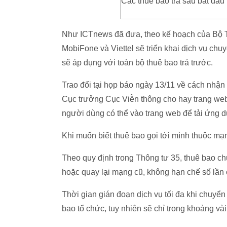
Các thuê bao trả sau bắt đầu
Như ICTnews đã đưa, theo kế hoạch của Bộ 
MobiFone và Viettel sẽ triển khai dịch vụ chu
sẽ áp dụng với toàn bộ thuê bao trả trước.
Trao đổi tại họp báo ngày 13/11 về cách nh
Cục trưởng Cục Viễn thông cho hay trang web 
người dùng có thể vào trang web để tải ứng d
Khi muốn biết thuê bao gọi tới mình thuộc mạn
Theo quy định trong Thông tư 35, thuê bao 
hoặc quay lại mạng cũ, không hạn chế số lần
Thời gian gián đoạn dịch vụ tối đa khi chuyển 
bao tổ chức, tuy nhiên sẽ chỉ trong khoảng vài