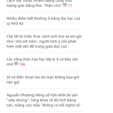
Cách học thuộc nhanh Bảng công thức
lượng giác bằng thơ, "thần chú"
17
Nhiều điểm bất thường ở bằng đại học của
Lý Nhã Kỳ
Clip lột tả chân thực cảnh anh trai và em gái
như 'chó với mèo', người tinh ý còn phát
hiện một vấn đề trong giáo dục con
Các công thức hóa học lớp 8, 9 cơ bản cần
nhớ
106
20 số điện thoại ma ám bạn không bao giờ
nên gọi
Nguyễn Phương Hằng sở hữu khối tài sản
"siêu khủng", từng khoe sổ đỏ tính bằng
cân, mắng cựu mẫu 'không có nổi nghìn tỷ'