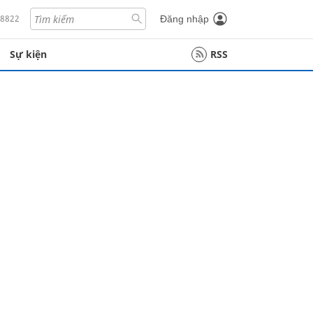
18822
Đăng nhập
Sự kiện
RSS