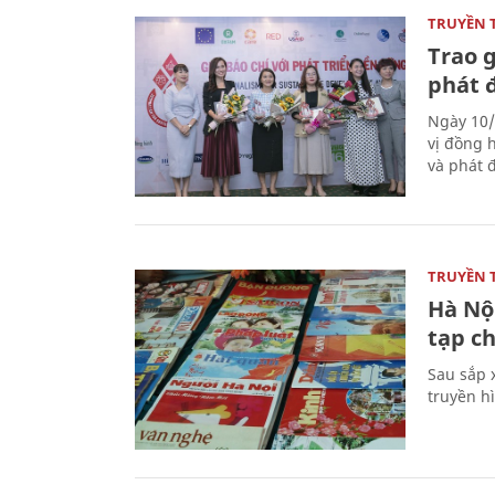
TRUYỀN 
Trao g
phát 
Ngày 10/
vị đồng h
và phát 
TRUYỀN 
Hà Nội
tạp ch
Sau sắp x
truyền hì