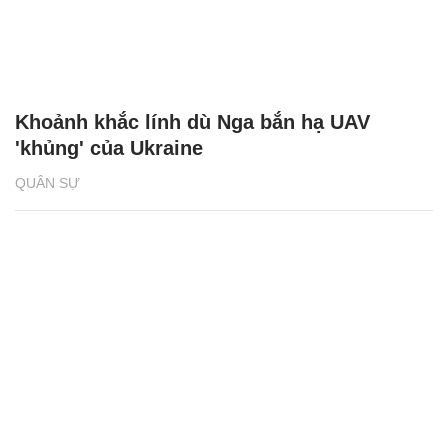
Khoảnh khắc lính dù Nga bắn hạ UAV
'khủng' của Ukraine
QUÂN SỰ