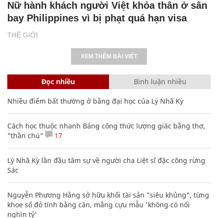
Nữ hành khách người Việt khỏa thân ở sân
bay Philippines vì bị phạt quá hạn visa
THẾ GIỚI
XEM THÊM BÀI VIẾT
Đọc nhiều
Bình luận nhiều
Nhiều điểm bất thường ở bằng đại học của Lý Nhã Kỳ
Cách học thuộc nhanh Bảng công thức lượng giác bằng thơ,
"thần chú"
17
Lý Nhã Kỳ lần đầu tâm sự về người cha Liệt sĩ đặc công rừng
Sác
Nguyễn Phương Hằng sở hữu khối tài sản "siêu khủng", từng
khoe sổ đỏ tính bằng cân, mắng cựu mẫu 'không có nổi
nghìn tỷ'