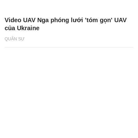
Video UAV Nga phóng lưới 'tóm gọn' UAV
của Ukraine
QUÂN SỰ