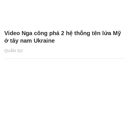
Video Nga công phá 2 hệ thống tên lửa Mỹ
ở tây nam Ukraine
QUÂN SỰ