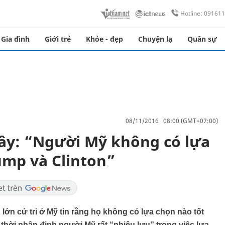
Hotline: 09161
Gia đình
Giới trẻ
Khỏe - đẹp
Chuyện lạ
Quân sự
08/11/2016 08:00 (GMT+07:00)
ây: “Người Mỹ không có lựa
ump và Clinton”
lớn cử tri ở Mỹ tin rằng họ không có lựa chọn nào tốt
thời nhận định người Mỹ rất “phiêu lưu” trong việc lựa