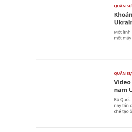
QUÂN S
Khoản
Ukrai
Một lính
một máy 
QUÂN S
Video
nam U
Bộ Quốc 
này tấn 
chế tạo 