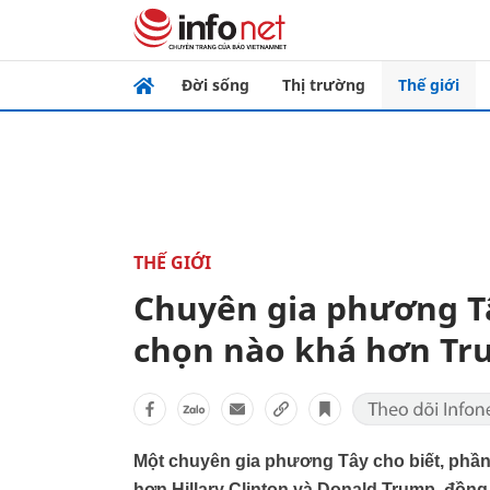
Đời sống
Thị trường
Thế giới
THẾ GIỚI
Chuyên gia phương T
chọn nào khá hơn Tr
Một chuyên gia phương Tây cho biết, phần 
hơn Hillary Clinton và Donald Trump, đồng 