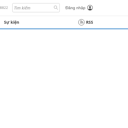
18822
Đăng nhập
Sự kiện
RSS