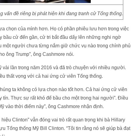
 vấn đề riêng bị phát hiện khi đang tranh cử Tổng thống.
ựa chọn của mình hơn. Họ có phần phiêu lưu hơn trong việc
y bầu cử đến gần, cử tri bắt đầu dấy lên những nghi ngờ
u một người chưa từng nắm giữ chức vụ nào trong chính phủ
cho ông Trump”, ông Cashmore nói.
 vài lần trong năm 2016 và đã trò chuyện với nhiều người.
u thất vọng với cả hai ứng cử viên Tổng thống.
húng ta không có lựa chọn nào tốt hơn. Cả hai ứng cử viên
 tín. Thực sự rất khó để bầu cho một trong hai người”. Điều
 Mỹ vào thời điểm này”, ông Cashmore nhận định.
iệu Clinton” vẫn đóng vai trò rất quan trọng khi bà Hillary
ựu Tổng thống Mỹ Bill Clinton. “Tôi tin rằng nó sẽ giúp bà đạt