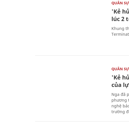
QUÂN S
'Kẻ h
lúc 2 
Khung th
Terminato
QUÂN S
'Kẻ h
của l
Nga đã p
phương t
nghệ bảo
trường đô