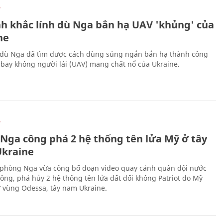
Ự
h khắc lính dù Nga bắn hạ UAV 'khủng' của
ne
 dù Nga đã tìm được cách dùng súng ngắn bắn hạ thành công
bay không người lái (UAV) mang chất nổ của Ukraine.
Ự
 Nga công phá 2 hệ thống tên lửa Mỹ ở tây
kraine
phòng Nga vừa công bố đoạn video quay cảnh quân đội nước
công, phá hủy 2 hệ thống tên lửa đất đối không Patriot do Mỹ
ở vùng Odessa, tây nam Ukraine.