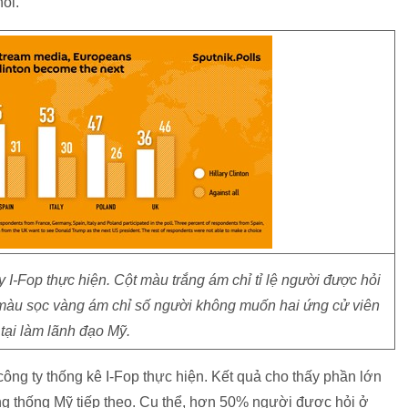
ói.
y I-Fop thực hiện. Cột màu trắng ám chỉ tỉ lệ người được hỏi
 màu sọc vàng ám chỉ số người không muốn hai ứng cử viên
 tại làm lãnh đạo Mỹ.
ng ty thống kê I-Fop thực hiện. Kết quả cho thấy phần lớn
g thống Mỹ tiếp theo. Cụ thể, hơn 50% người được hỏi ở