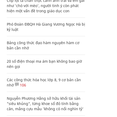
Clip lột tả chân thực cảnh anh trai và em gái
như 'chó với mèo', người tinh ý còn phát
hiện một vấn đề trong giáo dục con
Phó Đoàn ĐBQH Hà Giang Vương Ngọc Hà bị
kỷ luật
Bảng công thức đạo hàm nguyên hàm cơ
bản cần nhớ
20 số điện thoại ma ám bạn không bao giờ
nên gọi
Các công thức hóa học lớp 8, 9 cơ bản cần
nhớ
106
Nguyễn Phương Hằng sở hữu khối tài sản
"siêu khủng", từng khoe sổ đỏ tính bằng
cân, mắng cựu mẫu 'không có nổi nghìn tỷ'