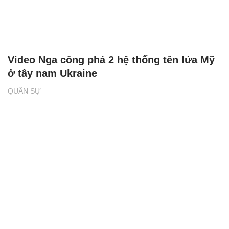
Video Nga công phá 2 hệ thống tên lửa Mỹ
ở tây nam Ukraine
QUÂN SỰ