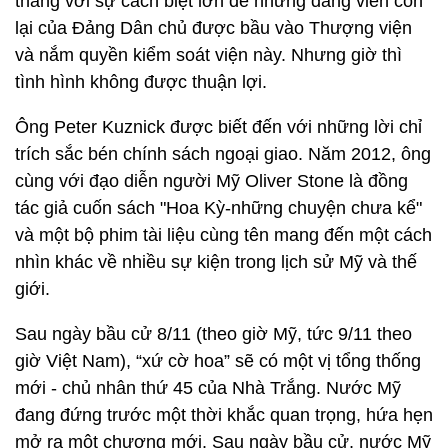
thắng với sự cách biệt lớn để những đảng viên còn
lại của Đảng Dân chủ được bầu vào Thượng viện
và nắm quyền kiểm soát viện này. Nhưng giờ thì
tình hình không được thuận lợi.
Ông Peter Kuznick được biết đến với những lời chỉ
trích sắc bén chính sách ngoại giao. Năm 2012, ông
cùng với đạo diễn người Mỹ Oliver Stone là đồng
tác giả cuốn sách "Hoa Kỳ-những chuyện chưa kể"
và một bộ phim tài liệu cùng tên mang đến một cách
nhìn khác về nhiều sự kiện trong lịch sử Mỹ và thế
giới.
Sau ngày bầu cử 8/11 (theo giờ Mỹ, tức 9/11 theo
giờ Việt Nam), “xứ cờ hoa” sẽ có một vị tổng thống
mới - chủ nhân thứ 45 của Nhà Trắng. Nước Mỹ
đang đứng trước một thời khắc quan trọng, hứa hẹn
mở ra một chương mới. Sau ngày bầu cử, nước Mỹ