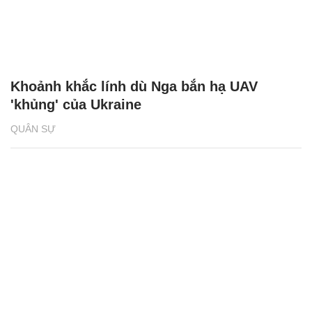
Khoảnh khắc lính dù Nga bắn hạ UAV
'khủng' của Ukraine
QUÂN SỰ