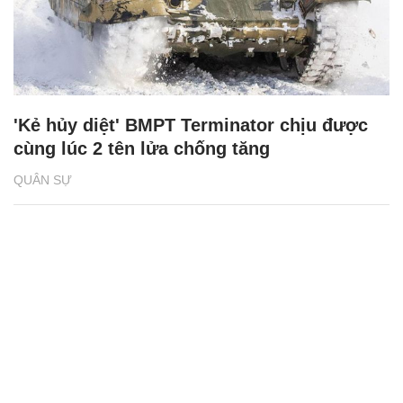
'Kẻ hủy diệt' BMPT Terminator chịu được
cùng lúc 2 tên lửa chống tăng
QUÂN SỰ