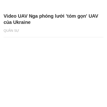
Video UAV Nga phóng lưới 'tóm gọn' UAV
của Ukraine
QUÂN SỰ