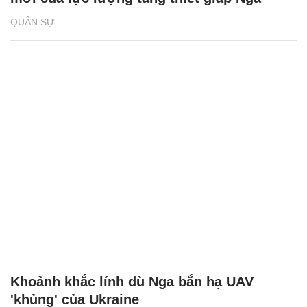
QUÂN SỰ
Khoảnh khắc lính dù Nga bắn hạ UAV
'khủng' của Ukraine