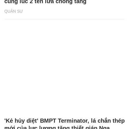
cùng lúc 2 tên lửa chống tăng
QUÂN SỰ
'Kẻ hủy diệt' BMPT Terminator, lá chắn thép
mới của lực lượng tăng thiết giáp Nga