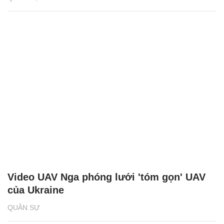
Video UAV Nga phóng lưới 'tóm gọn' UAV
của Ukraine
QUÂN SỰ