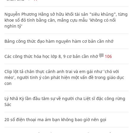
Nguyễn Phương Hằng sở hữu khối tài sản "siêu khủng", từng
khoe sổ đỏ tính bằng cân, mắng cựu mẫu 'không có nổi
nghìn tỷ'
Bảng công thức đạo hàm nguyên hàm cơ bản cần nhớ
Các công thức hóa học lớp 8, 9 cơ bản cần nhớ
106
Clip lột tả chân thực cảnh anh trai và em gái như 'chó với
mèo', người tinh ý còn phát hiện một vấn đề trong giáo dục
con
Lý Nhã Kỳ lần đầu tâm sự về người cha Liệt sĩ đặc công rừng
Sác
20 số điện thoại ma ám bạn không bao giờ nên gọi