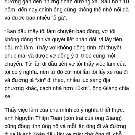
đường gần đến những đoạn đường xa. Sau hơn 10
năm, đến nay chính ông cũng không thể nhớ nổi đã
vá được bao nhiêu “ổ gà”.
“Ban đầu thấy tôi làm chuyện bao đồng, vợ tôi
không đồng tình và quyết liệt phản đối, vì lấy tiền
đâu mà làm. Thấy vợ không đồng tình, tôi thuyết
phục mãi và được vợ đồng ý đi theo cùng một
chuyến. Từ lần đi đầu tiên vợ tôi thấy việc làm của
tôi có ý nghĩa, nên từ đó cứ mỗi lần tôi lấy xe rùa đi
vá đường là “xin” đi theo, nhiều lúc sang địa
phương khác, cách nhà hơn 10km”, ông Giang chia
sẻ.
Thấy việc làm của cha mình có ý nghĩa thiết thực,
anh Nguyễn Thiện Toàn (con trai của ông Giang)
cũng đồng tình ủng hộ và mỗi lần ông đi vá đường
ở xa là anh Toàn đều lấy xe máy chở ông đi, chỗ