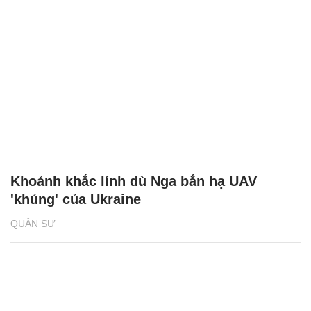
Khoảnh khắc lính dù Nga bắn hạ UAV
'khủng' của Ukraine
QUÂN SỰ