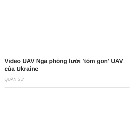
Video UAV Nga phóng lưới 'tóm gọn' UAV
của Ukraine
QUÂN SỰ