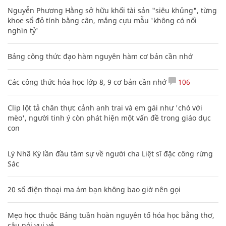
Nguyễn Phương Hằng sở hữu khối tài sản "siêu khủng", từng
khoe sổ đỏ tính bằng cân, mắng cựu mẫu 'không có nổi
nghìn tỷ'
Bảng công thức đạo hàm nguyên hàm cơ bản cần nhớ
Các công thức hóa học lớp 8, 9 cơ bản cần nhớ
106
Clip lột tả chân thực cảnh anh trai và em gái như 'chó với
mèo', người tinh ý còn phát hiện một vấn đề trong giáo dục
con
Lý Nhã Kỳ lần đầu tâm sự về người cha Liệt sĩ đặc công rừng
Sác
20 số điện thoại ma ám bạn không bao giờ nên gọi
Mẹo học thuộc Bảng tuần hoàn nguyên tố hóa học bằng thơ,
câu nói vui vẻ