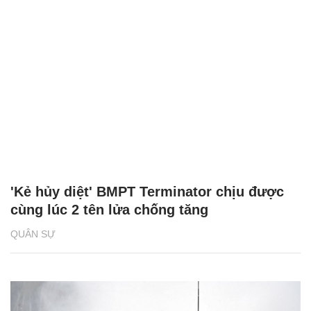
'Kẻ hủy diệt' BMPT Terminator chịu được
cùng lúc 2 tên lửa chống tăng
QUÂN SỰ