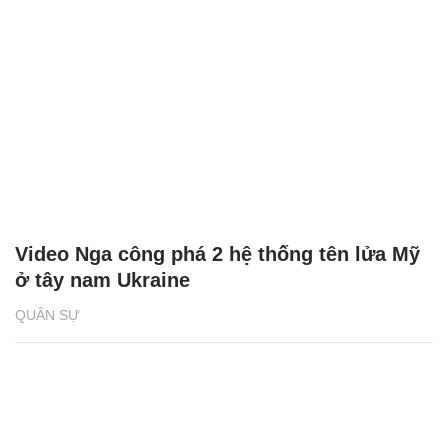
Video Nga công phá 2 hệ thống tên lửa Mỹ
ở tây nam Ukraine
QUÂN SỰ