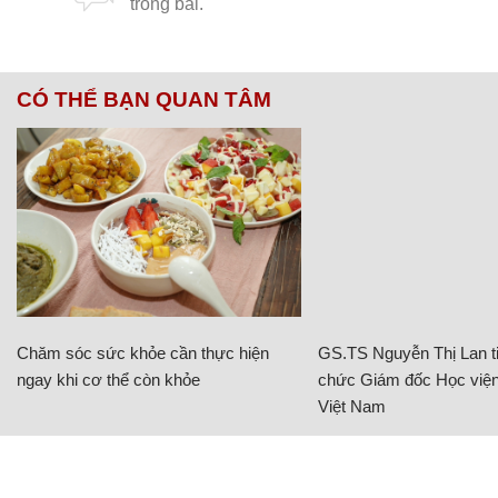
CÓ THỂ BẠN QUAN TÂM
Chăm sóc sức khỏe cần thực hiện
GS.TS Nguyễn Thị Lan ti
ngay khi cơ thể còn khỏe
chức Giám đốc Học viện
Việt Nam