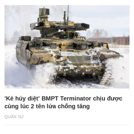
'Kẻ hủy diệt' BMPT Terminator chịu được
cùng lúc 2 tên lửa chống tăng
QUÂN SỰ