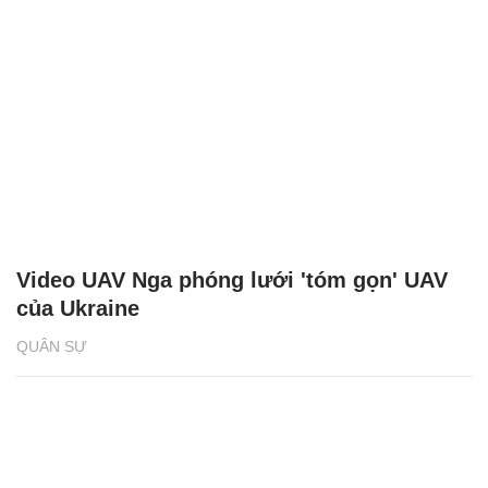
Video UAV Nga phóng lưới 'tóm gọn' UAV
của Ukraine
QUÂN SỰ