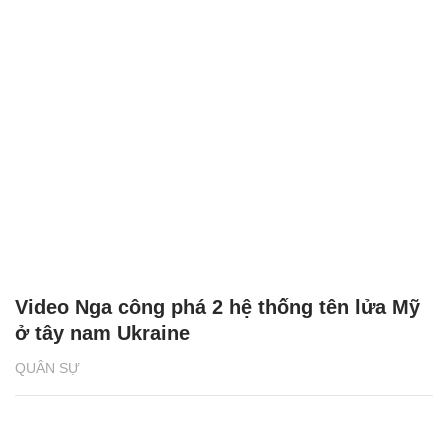
Video Nga công phá 2 hệ thống tên lửa Mỹ
ở tây nam Ukraine
QUÂN SỰ