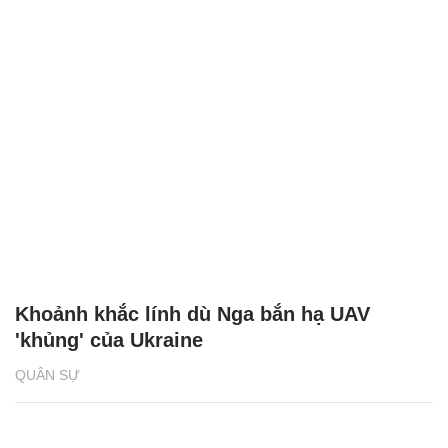
Khoảnh khắc lính dù Nga bắn hạ UAV
'khủng' của Ukraine
QUÂN SỰ