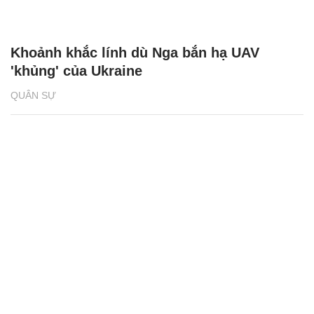
Khoảnh khắc lính dù Nga bắn hạ UAV
'khủng' của Ukraine
QUÂN SỰ