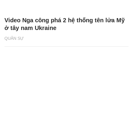
Video Nga công phá 2 hệ thống tên lửa Mỹ
ở tây nam Ukraine
QUÂN SỰ