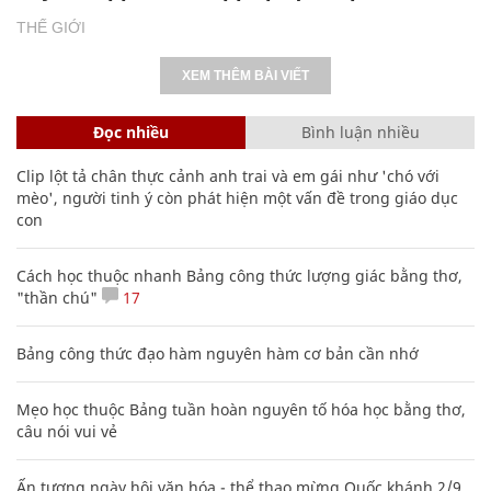
THẾ GIỚI
XEM THÊM BÀI VIẾT
Đọc nhiều
Bình luận nhiều
Clip lột tả chân thực cảnh anh trai và em gái như 'chó với
mèo', người tinh ý còn phát hiện một vấn đề trong giáo dục
con
Cách học thuộc nhanh Bảng công thức lượng giác bằng thơ,
"thần chú"
17
Bảng công thức đạo hàm nguyên hàm cơ bản cần nhớ
Mẹo học thuộc Bảng tuần hoàn nguyên tố hóa học bằng thơ,
câu nói vui vẻ
Ấn tượng ngày hội văn hóa - thể thao mừng Quốc khánh 2/9