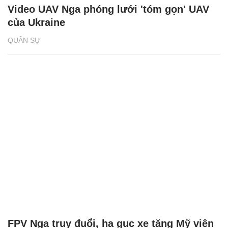
Video UAV Nga phóng lưới 'tóm gọn' UAV
của Ukraine
QUÂN SỰ
FPV Nga truy đuổi, hạ gục xe tăng Mỹ viện