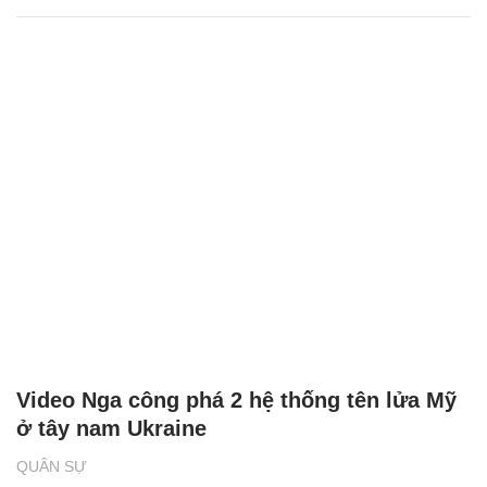
Video Nga công phá 2 hệ thống tên lửa Mỹ
ở tây nam Ukraine
QUÂN SỰ