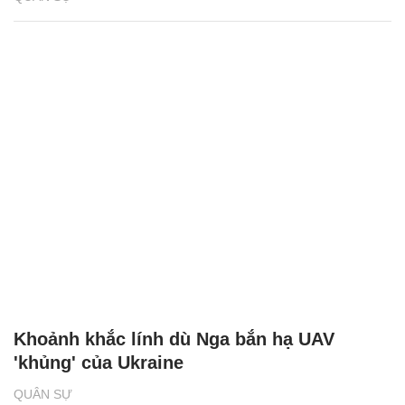
Khoảnh khắc lính dù Nga bắn hạ UAV
'khủng' của Ukraine
QUÂN SỰ