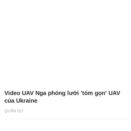
Video UAV Nga phóng lưới 'tóm gọn' UAV
của Ukraine
QUÂN SỰ