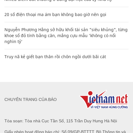
20 số điện thoại ma ám bạn không bao giờ nên gọi
Nguyễn Phương Hằng sở hữu khối tài sản "siêu khủng", từng
khoe sổ đỏ tính bằng cân, mắng cựu mẫu 'không có nổi
nghìn tỷ'
Truy nã kẻ giết bạn thân rồi chôn ngồi dưới bãi cát
CHUYÊN TRANG CỦA BÁO
Tòa soạn: Tòa nhà Cục Tần Số, 115 Trần Duy Hưng Hà Nội
Giấy phép hoạt động báo chí: Số 09/GP-BTTTT, Bộ Thông tin và