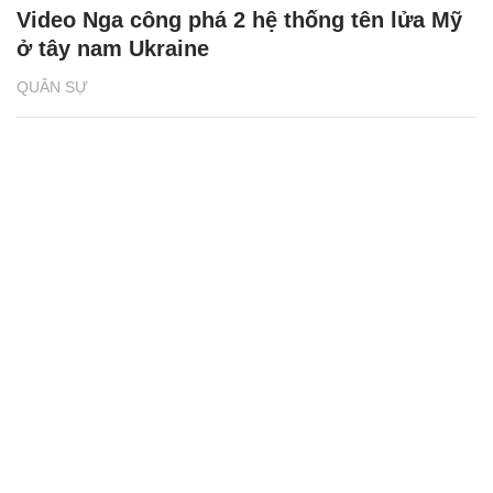
Video Nga công phá 2 hệ thống tên lửa Mỹ
ở tây nam Ukraine
QUÂN SỰ