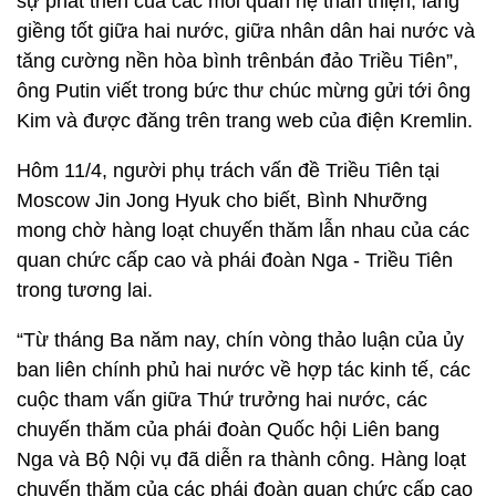
sự phát triển của các mối quan hệ thân thiện, láng
giềng tốt giữa hai nước, giữa nhân dân hai nước và
tăng cường nền hòa bình trênbán đảo Triều Tiên”,
ông Putin viết trong bức thư chúc mừng gửi tới ông
Kim và được đăng trên trang web của điện Kremlin.
Hôm 11/4, người phụ trách vấn đề Triều Tiên tại
Moscow Jin Jong Hyuk cho biết, Bình Nhưỡng
mong chờ hàng loạt chuyến thăm lẫn nhau của các
quan chức cấp cao và phái đoàn Nga - Triều Tiên
trong tương lai.
“Từ tháng Ba năm nay, chín vòng thảo luận của ủy
ban liên chính phủ hai nước về hợp tác kinh tế, các
cuộc tham vấn giữa Thứ trưởng hai nước, các
chuyến thăm của phái đoàn Quốc hội Liên bang
Nga và Bộ Nội vụ đã diễn ra thành công. Hàng loạt
chuyến thăm của các phái đoàn quan chức cấp cao