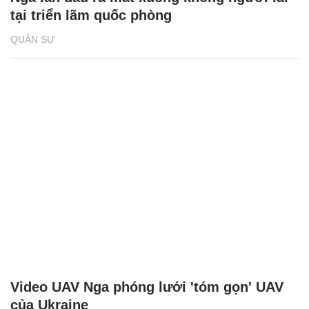
tại triển lãm quốc phòng
QUÂN SỰ
Video UAV Nga phóng lưới 'tóm gọn' UAV
của Ukraine