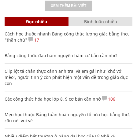
XEM THÊM BÀI VIẾT
Đọc nhiều
Bình luận nhiều
Cách học thuộc nhanh Bảng công thức lượng giác bằng thơ,
"thần chú"
17
Bảng công thức đạo hàm nguyên hàm cơ bản cần nhớ
Clip lột tả chân thực cảnh anh trai và em gái như 'chó với
mèo', người tinh ý còn phát hiện một vấn đề trong giáo dục
con
Các công thức hóa học lớp 8, 9 cơ bản cần nhớ
106
Mẹo học thuộc Bảng tuần hoàn nguyên tố hóa học bằng thơ,
câu nói vui vẻ
Nhiều điểm bất thường ở bằng đại học của Lý Nhã Kỳ