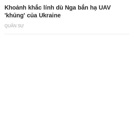
Khoảnh khắc lính dù Nga bắn hạ UAV
'khủng' của Ukraine
QUÂN SỰ