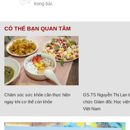
CÓ THỂ BẠN QUAN TÂM
Chăm sóc sức khỏe cần thực hiện
GS.TS Nguyễn Thị Lan ti
ngay khi cơ thể còn khỏe
chức Giám đốc Học viện
Việt Nam