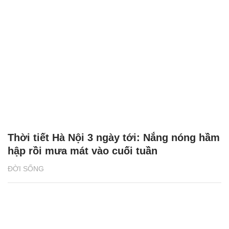
Thời tiết Hà Nội 3 ngày tới: Nắng nóng hầm
hập rồi mưa mát vào cuối tuần
ĐỜI SỐNG