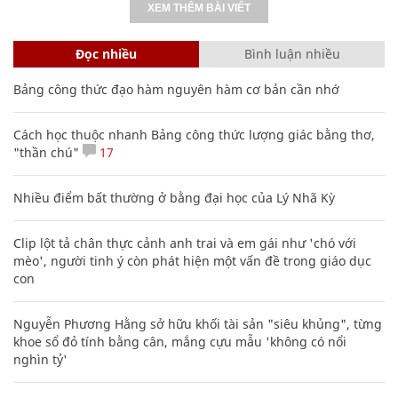
XEM THÊM BÀI VIẾT
Đọc nhiều
Bình luận nhiều
Bảng công thức đạo hàm nguyên hàm cơ bản cần nhớ
Cách học thuộc nhanh Bảng công thức lượng giác bằng thơ,
"thần chú"
17
Nhiều điểm bất thường ở bằng đại học của Lý Nhã Kỳ
Clip lột tả chân thực cảnh anh trai và em gái như 'chó với
mèo', người tinh ý còn phát hiện một vấn đề trong giáo dục
con
Nguyễn Phương Hằng sở hữu khối tài sản "siêu khủng", từng
khoe sổ đỏ tính bằng cân, mắng cựu mẫu 'không có nổi
nghìn tỷ'