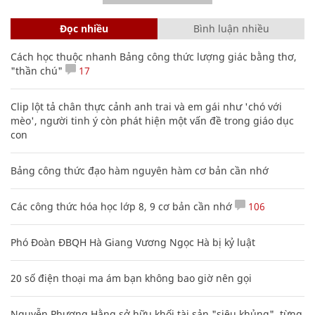
Đọc nhiều
Bình luận nhiều
Cách học thuộc nhanh Bảng công thức lượng giác bằng thơ,
"thần chú"
17
Clip lột tả chân thực cảnh anh trai và em gái như 'chó với
mèo', người tinh ý còn phát hiện một vấn đề trong giáo dục
con
Bảng công thức đạo hàm nguyên hàm cơ bản cần nhớ
Các công thức hóa học lớp 8, 9 cơ bản cần nhớ
106
Phó Đoàn ĐBQH Hà Giang Vương Ngọc Hà bị kỷ luật
20 số điện thoại ma ám bạn không bao giờ nên gọi
Nguyễn Phương Hằng sở hữu khối tài sản "siêu khủng", từng