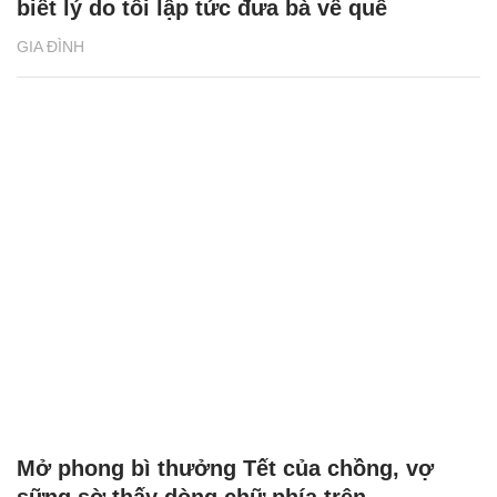
biết lý do tôi lập tức đưa bà về quê
GIA ĐÌNH
Mở phong bì thưởng Tết của chồng, vợ
sững sờ thấy dòng chữ phía trên