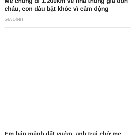
Mẹ chồng đi 1.200km về nhà thông gia đón
cháu, con dâu bật khóc vì cảm động
GIA ĐÌNH
Em bán mảnh đất vườn, anh trai chở mẹ