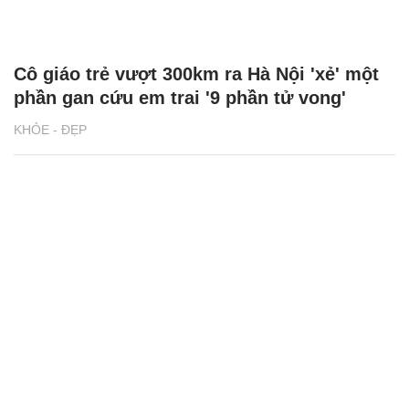
Cô giáo trẻ vượt 300km ra Hà Nội 'xẻ' một
phần gan cứu em trai '9 phần tử vong'
KHỎE - ĐẸP