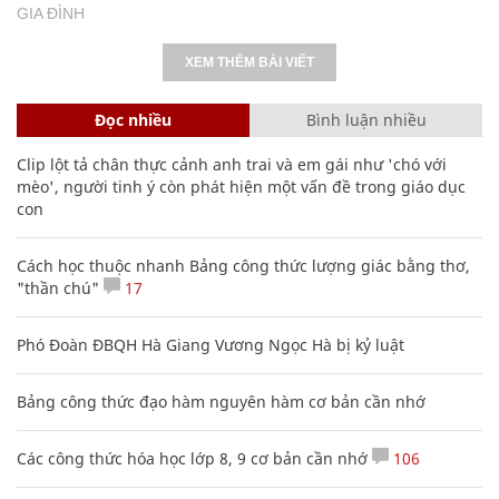
GIA ĐÌNH
XEM THÊM BÀI VIẾT
Đọc nhiều
Bình luận nhiều
Clip lột tả chân thực cảnh anh trai và em gái như 'chó với
mèo', người tinh ý còn phát hiện một vấn đề trong giáo dục
con
Cách học thuộc nhanh Bảng công thức lượng giác bằng thơ,
"thần chú"
17
Phó Đoàn ĐBQH Hà Giang Vương Ngọc Hà bị kỷ luật
Bảng công thức đạo hàm nguyên hàm cơ bản cần nhớ
Các công thức hóa học lớp 8, 9 cơ bản cần nhớ
106