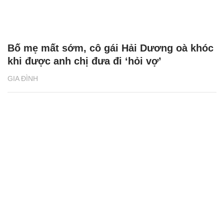
Bố mẹ mất sớm, cô gái Hải Dương oà khóc
khi được anh chị đưa đi ‘hỏi vợ’
GIA ĐÌNH