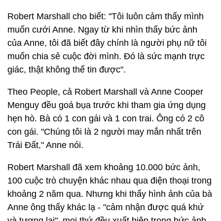
Robert Marshall cho biết: "Tôi luôn cảm thấy mình
muốn cưới Anne. Ngay từ khi nhìn thấy bức ảnh
của Anne, tôi đã biết đây chính là người phụ nữ tôi
muốn chia sẻ cuộc đời mình. Đó là sức mạnh trực
giác, thật không thể tin được".
Theo People, cả Robert Marshall và Anne Cooper
Menguy đều goá bụa trước khi tham gia ứng dụng
hẹn hò. Bà có 1 con gái và 1 con trai. Ông có 2 cô
con gái. "Chúng tôi là 2 người may mắn nhất trên
Trái Đất," Anne nói.
Robert Marshall đã xem khoảng 10.000 bức ảnh,
100 cuộc trò chuyện khác nhau qua điện thoại trong
khoảng 2 năm qua. Nhưng khi thấy hình ảnh của bà
Anne ông thấy khác lạ - "cảm nhận được quá khứ
và tương lai", mọi thứ đều xuất hiện trong bức ảnh.