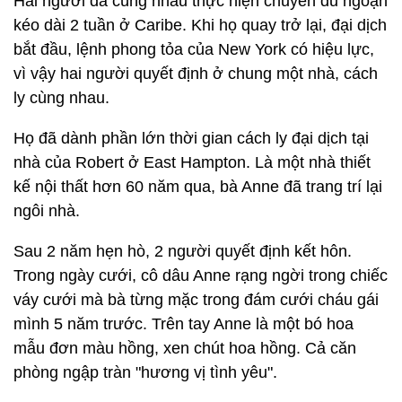
Hai người đã cùng nhau thực hiện chuyến du ngoạn
kéo dài 2 tuần ở Caribe. Khi họ quay trở lại, đại dịch
bắt đầu, lệnh phong tỏa của New York có hiệu lực,
vì vậy hai người quyết định ở chung một nhà, cách
ly cùng nhau.
Họ đã dành phần lớn thời gian cách ly đại dịch tại
nhà của Robert ở East Hampton. Là một nhà thiết
kế nội thất hơn 60 năm qua, bà Anne đã trang trí lại
ngôi nhà.
Sau 2 năm hẹn hò, 2 người quyết định kết hôn.
Trong ngày cưới, cô dâu Anne rạng ngời trong chiếc
váy cưới mà bà từng mặc trong đám cưới cháu gái
mình 5 năm trước. Trên tay Anne là một bó hoa
mẫu đơn màu hồng, xen chút hoa hồng. Cả căn
phòng ngập tràn "hương vị tình yêu".