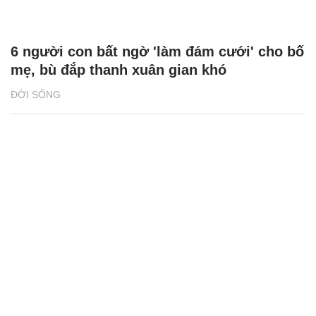
6 người con bất ngờ 'làm đám cưới' cho bố
mẹ, bù đắp thanh xuân gian khó
ĐỜI SỐNG