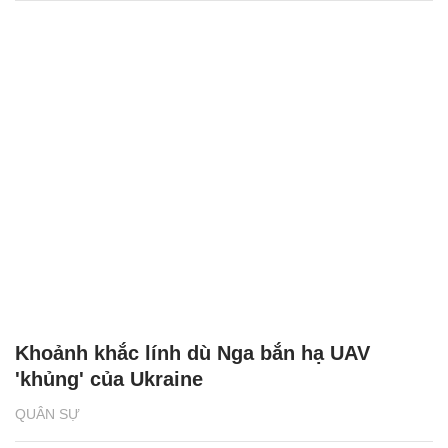
Khoảnh khắc lính dù Nga bắn hạ UAV
'khủng' của Ukraine
QUÂN SỰ