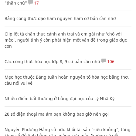
"thần chú"
17
Bảng công thức đạo hàm nguyên hàm cơ bản cần nhớ
Clip lột tả chân thực cảnh anh trai và em gái như 'chó với
mèo', người tinh ý còn phát hiện một vấn đề trong giáo dục
con
Các công thức hóa học lớp 8, 9 cơ bản cần nhớ
106
Mẹo học thuộc Bảng tuần hoàn nguyên tố hóa học bằng thơ,
câu nói vui vẻ
Nhiều điểm bất thường ở bằng đại học của Lý Nhã Kỳ
20 số điện thoại ma ám bạn không bao giờ nên gọi
Nguyễn Phương Hằng sở hữu khối tài sản "siêu khủng", từng
khoe sổ đỏ tính bằng cân, mắng cựu mẫu 'không có nổi