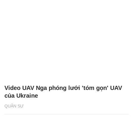
Video UAV Nga phóng lưới 'tóm gọn' UAV
của Ukraine
QUÂN SỰ