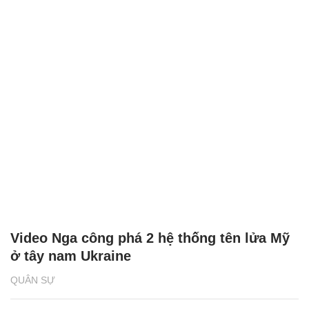
Video Nga công phá 2 hệ thống tên lửa Mỹ
ở tây nam Ukraine
QUÂN SỰ