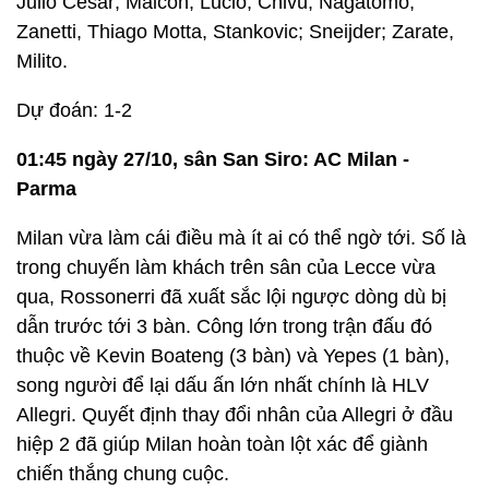
Julio Cesar; Maicon, Lucio, Chivu, Nagatomo;
Zanetti, Thiago Motta, Stankovic; Sneijder; Zarate,
Milito.
Dự đoán: 1-2
01:45 ngày 27/10, sân San Siro: AC Milan -
Parma
Milan vừa làm cái điều mà ít ai có thể ngờ tới. Số là
trong chuyến làm khách trên sân của Lecce vừa
qua, Rossonerri đã xuất sắc lội ngược dòng dù bị
dẫn trước tới 3 bàn. Công lớn trong trận đấu đó
thuộc về Kevin Boateng (3 bàn) và Yepes (1 bàn),
song người để lại dấu ấn lớn nhất chính là HLV
Allegri. Quyết định thay đổi nhân của Allegri ở đầu
hiệp 2 đã giúp Milan hoàn toàn lột xác để giành
chiến thắng chung cuộc.