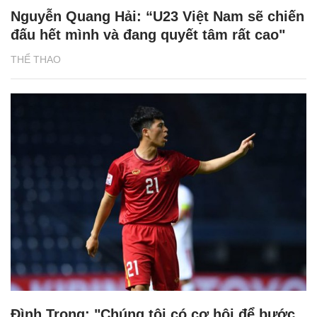
Nguyễn Quang Hải: “U23 Việt Nam sẽ chiến
đấu hết mình và đang quyết tâm rất cao"
THỂ THAO
Đình Trọng: "Chúng tôi có cơ hội để bước