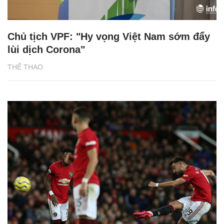
Chủ tịch VPF: "Hy vọng Việt Nam sớm đẩy
lùi dịch Corona"
THỂ THAO