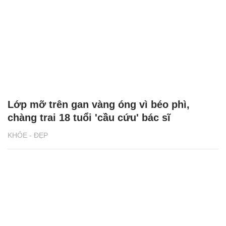
Lớp mỡ trên gan vàng óng vì béo phì,
chàng trai 18 tuổi 'cầu cứu' bác sĩ
KHỎE - ĐẸP