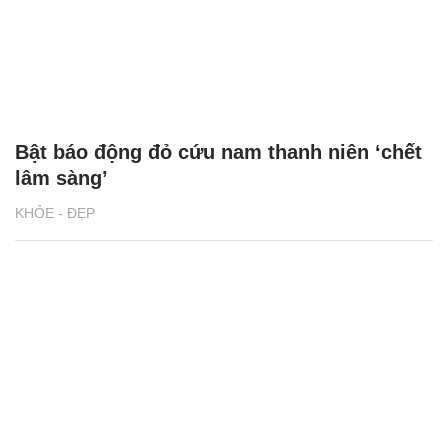
Bật báo động đỏ cứu nam thanh niên ‘chết
lâm sàng’
KHỎE - ĐẸP