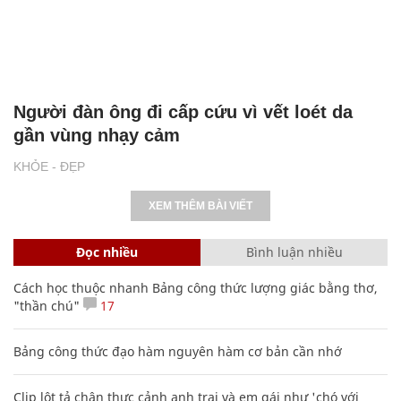
Người đàn ông đi cấp cứu vì vết loét da
gần vùng nhạy cảm
KHỎE - ĐẸP
XEM THÊM BÀI VIẾT
Đọc nhiều
Bình luận nhiều
Cách học thuộc nhanh Bảng công thức lượng giác bằng thơ,
"thần chú"
17
Bảng công thức đạo hàm nguyên hàm cơ bản cần nhớ
Clip lột tả chân thực cảnh anh trai và em gái như 'chó với