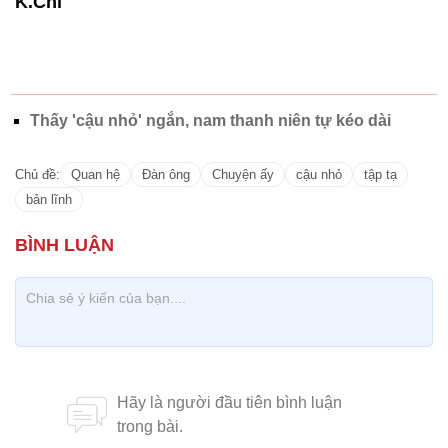
K.Chi
Thấy 'cậu nhỏ' ngắn, nam thanh niên tự kéo dài
Chủ đề:
Quan hệ
Đàn ông
Chuyện ấy
cậu nhỏ
tập tạ
bản lĩnh