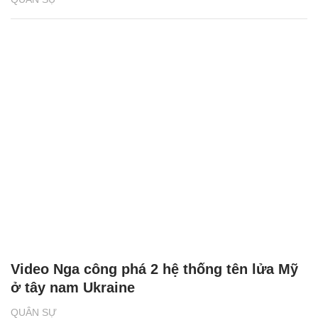
Video Nga công phá 2 hệ thống tên lửa Mỹ
ở tây nam Ukraine
QUÂN SỰ