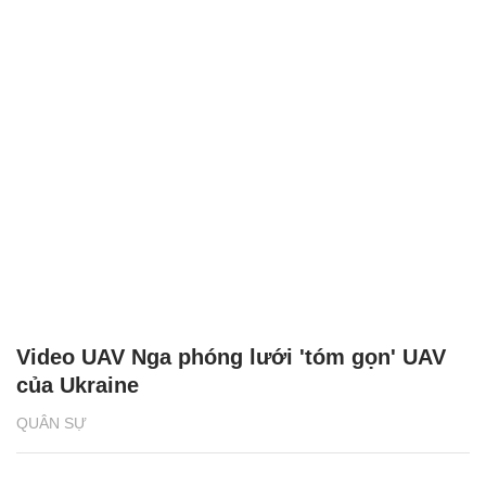
Video UAV Nga phóng lưới 'tóm gọn' UAV
của Ukraine
QUÂN SỰ