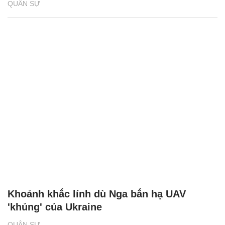
QUÂN SỰ
Khoảnh khắc lính dù Nga bắn hạ UAV
'khủng' của Ukraine
QUÂN SỰ