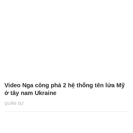
Video Nga công phá 2 hệ thống tên lửa Mỹ
ở tây nam Ukraine
QUÂN SỰ