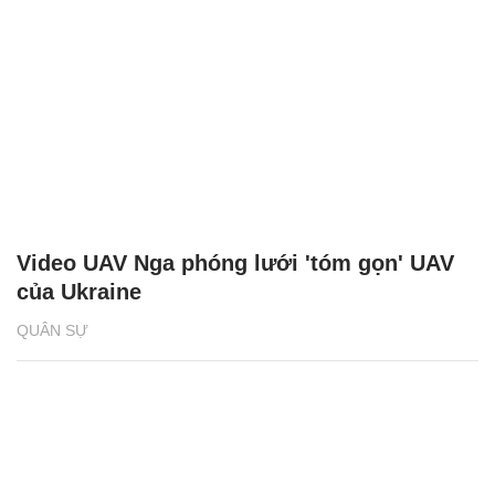
Video UAV Nga phóng lưới 'tóm gọn' UAV
của Ukraine
QUÂN SỰ