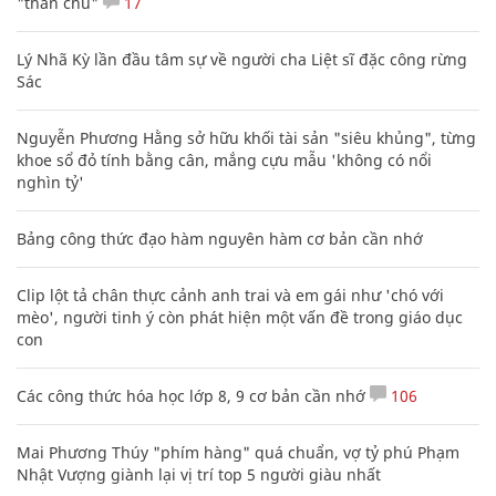
"thần chú"
17
Lý Nhã Kỳ lần đầu tâm sự về người cha Liệt sĩ đặc công rừng
Sác
Nguyễn Phương Hằng sở hữu khối tài sản "siêu khủng", từng
khoe sổ đỏ tính bằng cân, mắng cựu mẫu 'không có nổi
nghìn tỷ'
Bảng công thức đạo hàm nguyên hàm cơ bản cần nhớ
Clip lột tả chân thực cảnh anh trai và em gái như 'chó với
mèo', người tinh ý còn phát hiện một vấn đề trong giáo dục
con
Các công thức hóa học lớp 8, 9 cơ bản cần nhớ
106
Mai Phương Thúy "phím hàng" quá chuẩn, vợ tỷ phú Phạm
Nhật Vượng giành lại vị trí top 5 người giàu nhất