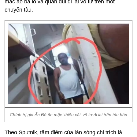
mặc áo ba lỗ và quần đùi đi lại vô tư trên một
chuyến tàu.
Chính trị gia Ấn Độ ăn mặc 'thiếu vải' vô tư đi lại trên tàu hỏa
Theo Sputnik, tâm điểm của làn sóng chỉ trích là