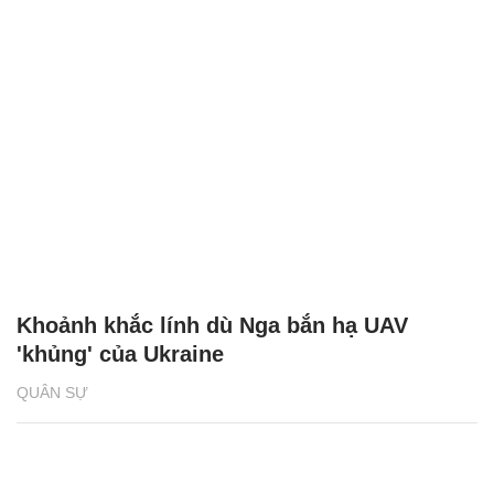
Khoảnh khắc lính dù Nga bắn hạ UAV
'khủng' của Ukraine
QUÂN SỰ