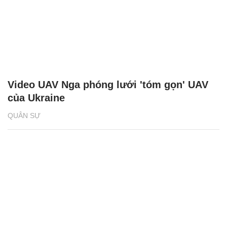
Video UAV Nga phóng lưới 'tóm gọn' UAV
của Ukraine
QUÂN SỰ