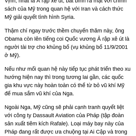
Vịnh, nhất là Ả rập xê út, bất bình ra mặt với chính
sách của Mỹ trong quan hệ với Iran và cách thức
Mỹ giải quyết tình hình Syria.
Thậm chí ngay trước thềm chuyến thăm này, ông
Obama còn lên tiếng coi Quốc vương Ả rập xê út là
người tài trợ cho khủng bố (vụ khủng bố 11/9/2001
ở Mỹ).
Nếu như mối quan hệ này tiếp tục phát triển theo xu
hướng hiện nay thì trong tương lai gần, các quốc
gia khu vực này hoàn toàn có thể từ bỏ vũ khí Mỹ
để mua sắm vũ khí của Nga.
Ngoài Nga, Mỹ cũng sẽ phải cạnh tranh quyết liệt
với công ty Dassault Aviation của Pháp (tập đoàn
sản xuất tiêm kích Rafale). Loại máy bay này của
Pháp đang rất được ưa chuộng tại Ai Cập và trong