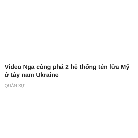
Video Nga công phá 2 hệ thống tên lửa Mỹ
ở tây nam Ukraine
QUÂN SỰ