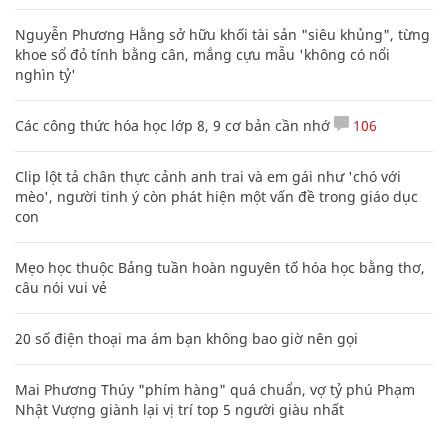
Nguyễn Phương Hằng sở hữu khối tài sản "siêu khủng", từng
khoe sổ đỏ tính bằng cân, mắng cựu mẫu 'không có nổi
nghìn tỷ'
Các công thức hóa học lớp 8, 9 cơ bản cần nhớ
106
Clip lột tả chân thực cảnh anh trai và em gái như 'chó với
mèo', người tinh ý còn phát hiện một vấn đề trong giáo dục
con
Mẹo học thuộc Bảng tuần hoàn nguyên tố hóa học bằng thơ,
câu nói vui vẻ
20 số điện thoại ma ám bạn không bao giờ nên gọi
Mai Phương Thúy "phím hàng" quá chuẩn, vợ tỷ phú Phạm
Nhật Vượng giành lại vị trí top 5 người giàu nhất