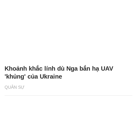
Khoảnh khắc lính dù Nga bắn hạ UAV
'khủng' của Ukraine
QUÂN SỰ