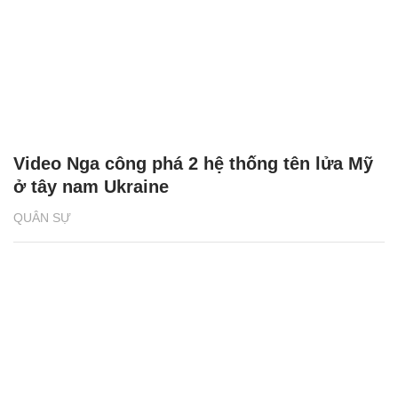
Video Nga công phá 2 hệ thống tên lửa Mỹ
ở tây nam Ukraine
QUÂN SỰ