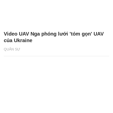
Video UAV Nga phóng lưới 'tóm gọn' UAV
của Ukraine
QUÂN SỰ