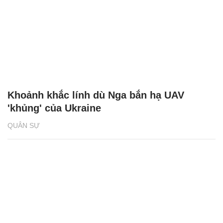
Khoảnh khắc lính dù Nga bắn hạ UAV
'khủng' của Ukraine
QUÂN SỰ