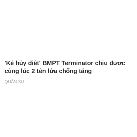
'Kẻ hủy diệt' BMPT Terminator chịu được
cùng lúc 2 tên lửa chống tăng
QUÂN SỰ