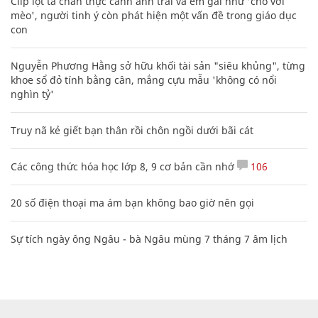
Clip lột tả chân thực cảnh anh trai và em gái như 'chó với
mèo', người tinh ý còn phát hiện một vấn đề trong giáo dục
con
Nguyễn Phương Hằng sở hữu khối tài sản "siêu khủng", từng
khoe sổ đỏ tính bằng cân, mắng cựu mẫu 'không có nổi
nghìn tỷ'
Truy nã kẻ giết bạn thân rồi chôn ngồi dưới bãi cát
Các công thức hóa học lớp 8, 9 cơ bản cần nhớ
106
20 số điện thoại ma ám bạn không bao giờ nên gọi
Sự tích ngày ông Ngâu - bà Ngâu mùng 7 tháng 7 âm lịch