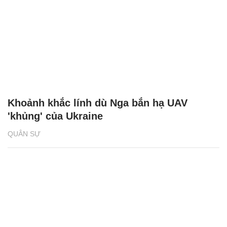
Khoảnh khắc lính dù Nga bắn hạ UAV
'khủng' của Ukraine
QUÂN SỰ