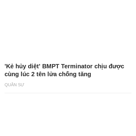
'Kẻ hủy diệt' BMPT Terminator chịu được
cùng lúc 2 tên lửa chống tăng
QUÂN SỰ