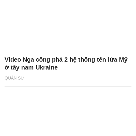
Video Nga công phá 2 hệ thống tên lửa Mỹ
ở tây nam Ukraine
QUÂN SỰ