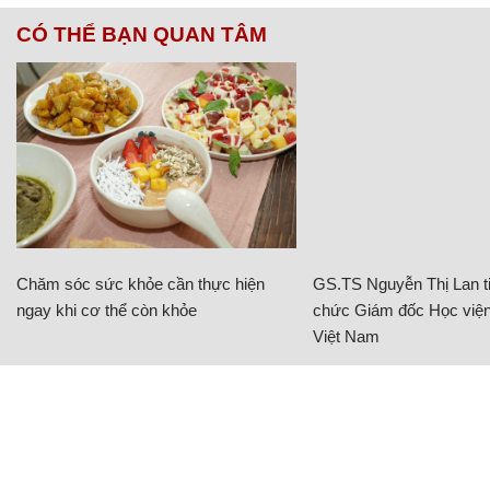
CÓ THỂ BẠN QUAN TÂM
Chăm sóc sức khỏe cần thực hiện
GS.TS Nguyễn Thị Lan ti
ngay khi cơ thể còn khỏe
chức Giám đốc Học viện
Việt Nam