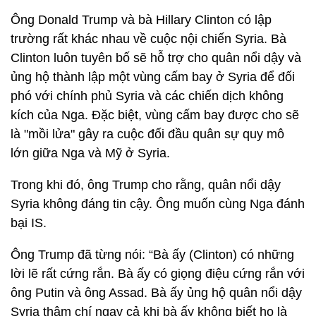
Ông Donald Trump và bà Hillary Clinton có lập
trường rất khác nhau về cuộc nội chiến Syria. Bà
Clinton luôn tuyên bố sẽ hỗ trợ cho quân nổi dậy và
ủng hộ thành lập một vùng cấm bay ở Syria để đối
phó với chính phủ Syria và các chiến dịch không
kích của Nga. Đặc biệt, vùng cấm bay được cho sẽ
là "mồi lửa" gây ra cuộc đối đầu quân sự quy mô
lớn giữa Nga và Mỹ ở Syria.
Trong khi đó, ông Trump cho rằng, quân nổi dậy
Syria không đáng tin cậy. Ông muốn cùng Nga đánh
bại IS.
Ông Trump đã từng nói: “Bà ấy (Clinton) có những
lời lẽ rất cứng rắn. Bà ấy có giọng điệu cứng rắn với
ông Putin và ông Assad. Bà ấy ủng hộ quân nổi dậy
Syria thậm chí ngay cả khi bà ấy không biết họ là