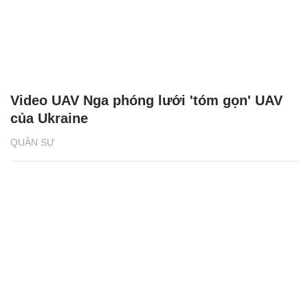
Video UAV Nga phóng lưới 'tóm gọn' UAV
của Ukraine
QUÂN SỰ