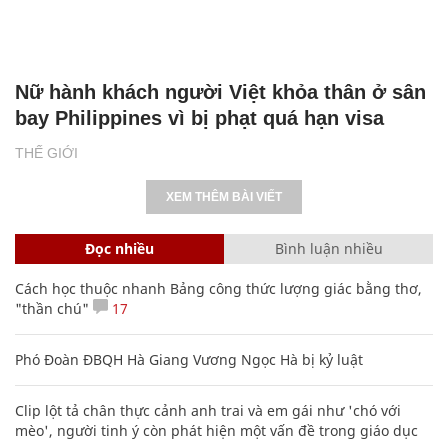
Nữ hành khách người Việt khỏa thân ở sân
bay Philippines vì bị phạt quá hạn visa
THẾ GIỚI
XEM THÊM BÀI VIẾT
Đọc nhiều
Bình luận nhiều
Cách học thuộc nhanh Bảng công thức lượng giác bằng thơ,
"thần chú"
17
Phó Đoàn ĐBQH Hà Giang Vương Ngọc Hà bị kỷ luật
Clip lột tả chân thực cảnh anh trai và em gái như 'chó với
mèo', người tinh ý còn phát hiện một vấn đề trong giáo dục