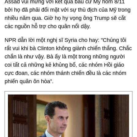
Assad vui mừng với kết quả bầu cử Mỹ hôm 8/11
bởi họ đã phải đối mặt với sự thù địch của Mỹ trong
nhiều năm qua. Giờ họ hy vọng ông Trump sẽ cắt
các nguồn hỗ trợ cho quân nổi dậy.
NPR dẫn lời một nghị sĩ Syria cho hay: "Chúng tôi
rất vui khi bà Clinton không giành chiến thắng. Chắc
chắn là như vậy. Bà ấy là một trong những người
coi tất cả những kẻ khủng bố, các nhóm Hồi giáo
cực đoan, các nhóm thánh chiến đều là các nhóm
phiến quân ôn hòa”.