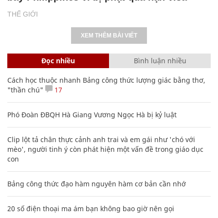
THẾ GIỚI
XEM THÊM BÀI VIẾT
Đọc nhiều
Bình luận nhiều
Cách học thuộc nhanh Bảng công thức lượng giác bằng thơ,
"thần chú"
17
Phó Đoàn ĐBQH Hà Giang Vương Ngọc Hà bị kỷ luật
Clip lột tả chân thực cảnh anh trai và em gái như 'chó với
mèo', người tinh ý còn phát hiện một vấn đề trong giáo dục
con
Bảng công thức đạo hàm nguyên hàm cơ bản cần nhớ
20 số điện thoại ma ám bạn không bao giờ nên gọi