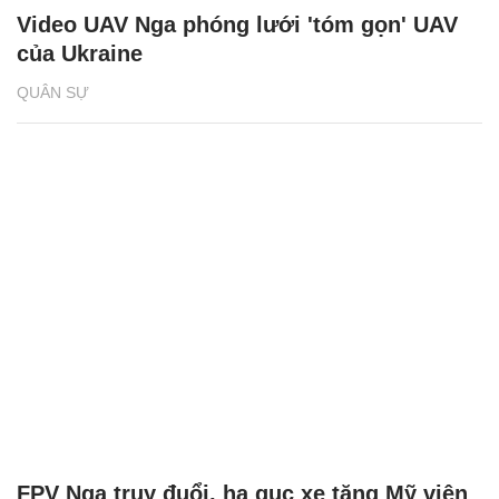
Video UAV Nga phóng lưới 'tóm gọn' UAV
của Ukraine
QUÂN SỰ
FPV Nga truy đuổi, hạ gục xe tăng Mỹ viện