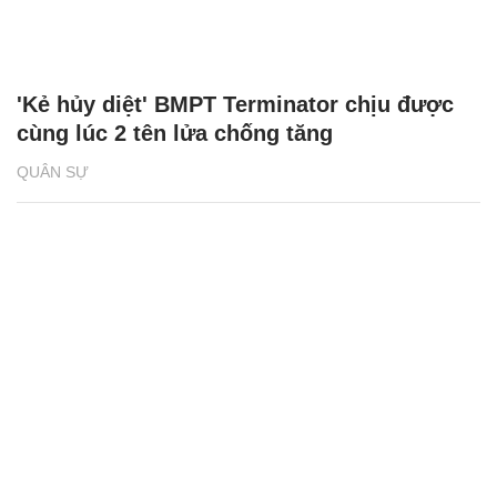
'Kẻ hủy diệt' BMPT Terminator chịu được
cùng lúc 2 tên lửa chống tăng
QUÂN SỰ