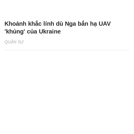
Khoảnh khắc lính dù Nga bắn hạ UAV
'khủng' của Ukraine
QUÂN SỰ