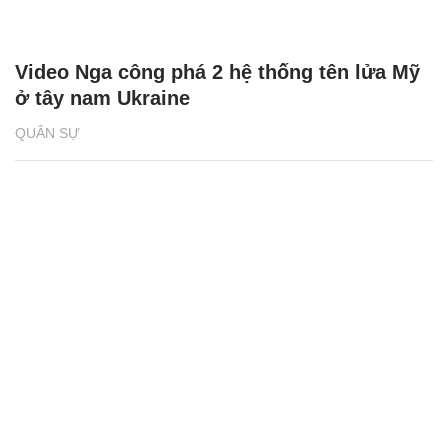
Video Nga công phá 2 hệ thống tên lửa Mỹ
ở tây nam Ukraine
QUÂN SỰ