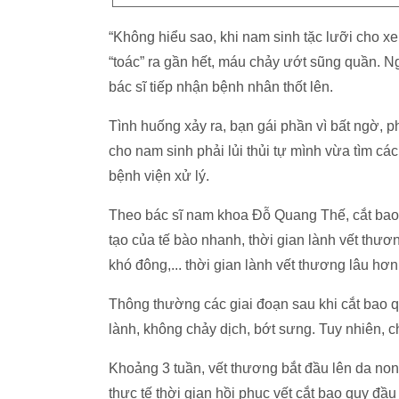
“Không hiểu sao, khi nam sinh tặc lưỡi cho xe
“toác” ra gần hết, máu chảy ướt sũng quần. Ng
bác sĩ tiếp nhận bệnh nhân thốt lên.
Tình huống xảy ra, bạn gái phần vì bất ngờ, p
cho nam sinh phải lủi thủi tự mình vừa tìm c
bệnh viện xử lý.
Theo bác sĩ nam khoa Đỗ Quang Thế, cắt bao q
tạo của tế bào nhanh, thời gian lành vết th
khó đông,... thời gian lành vết thương lâu hơn
Thông thường các giai đoạn sau khi cắt bao q
lành, không chảy dịch, bớt sưng. Tuy nhiên, 
Khoảng 3 tuần, vết thương bắt đầu lên da non 
thực tế thời gian hồi phục vết cắt bao quy đầ