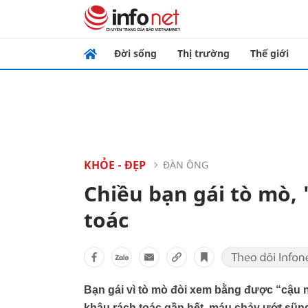
Đời sống
Thị trường
Thế giới
KHỎE - ĐẸP
ĐÀN ÔNG
Chiều bạn gái tò mò, 
toác
Bạn gái vì tò mò đòi xem bằng được “cậu n
khâu rách toác gần hết, máu chảy ướt sũ