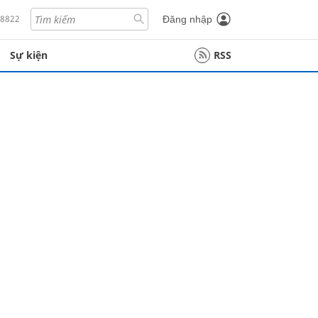
18822
Đăng nhập
Sự kiện
RSS