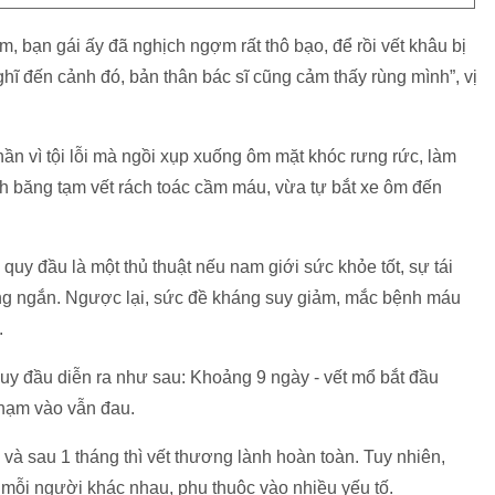
m, bạn gái ấy đã nghịch ngợm rất thô bạo, để rồi vết khâu bị
hĩ đến cảnh đó, bản thân bác sĩ cũng cảm thấy rùng mình”, vị
hần vì tội lỗi mà ngồi xụp xuống ôm mặt khóc rưng rức, làm
ách băng tạm vết rách toác cầm máu, vừa tự bắt xe ôm đến
uy đầu là một thủ thuật nếu nam giới sức khỏe tốt, sự tái
ương ngắn. Ngược lại, sức đề kháng suy giảm, mắc bệnh máu
.
uy đầu diễn ra như sau: Khoảng 9 ngày - vết mổ bắt đầu
chạm vào vẫn đau.
và sau 1 tháng thì vết thương lành hoàn toàn. Tuy nhiên,
u mỗi người khác nhau, phụ thuộc vào nhiều yếu tố.