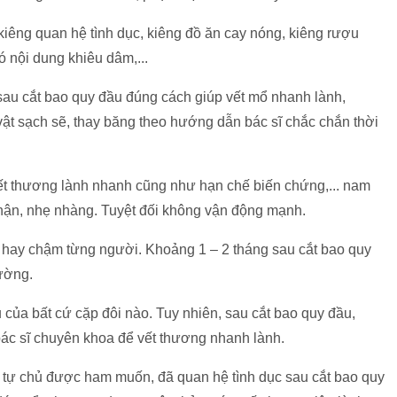
iêng quan hệ tình dục, kiêng đồ ăn cay nóng, kiêng rượu
ó nội dung khiêu dâm,...
 sau cắt bao quy đầu đúng cách giúp vết mổ nhanh lành,
ật sạch sẽ, thay băng theo hướng dẫn bác sĩ chắc chắn thời
 vết thương lành nhanh cũng như hạn chế biến chứng,... nam
thận, nhẹ nhàng. Tuyệt đối không vận động mạnh.
 hay chậm từng người. Khoảng 1 – 2 tháng sau cắt bao quy
hường.
u của bất cứ cặp đôi nào. Tuy nhiên, sau cắt bao quy đầu,
 bác sĩ chuyên khoa để vết thương nhanh lành.
 tự chủ được ham muốn, đã quan hệ tình dục sau cắt bao quy