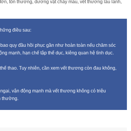
 đớn, tổn thương, dương vật chảy máu, vết thương lâu lành,
những điều sau:
ên bao quy đầu hồi phục gần như hoàn toàn nếu chăm sóc
ộng mạnh, hạn chế tập thể dục, kiêng quan hệ tình dục.
 thể thao. Tuy nhiên, cần xem vết thương còn đau không,
ở ngại, vận động mạnh mà vết thương không có triệu
h thường.