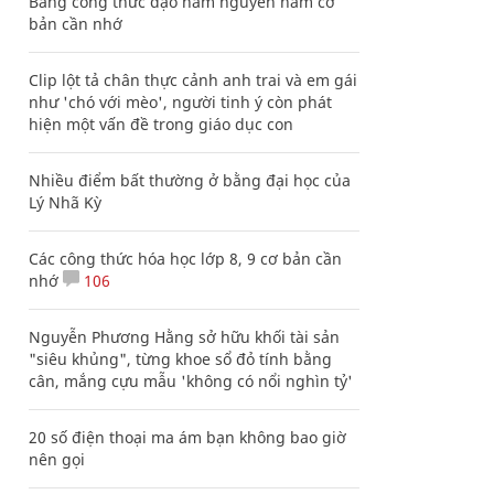
Bảng công thức đạo hàm nguyên hàm cơ
bản cần nhớ
Clip lột tả chân thực cảnh anh trai và em gái
như 'chó với mèo', người tinh ý còn phát
hiện một vấn đề trong giáo dục con
Nhiều điểm bất thường ở bằng đại học của
Lý Nhã Kỳ
Các công thức hóa học lớp 8, 9 cơ bản cần
nhớ
106
Nguyễn Phương Hằng sở hữu khối tài sản
"siêu khủng", từng khoe sổ đỏ tính bằng
cân, mắng cựu mẫu 'không có nổi nghìn tỷ'
20 số điện thoại ma ám bạn không bao giờ
nên gọi