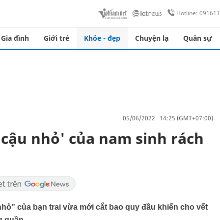
Hotline: 09161
Gia đình
Giới trẻ
Khỏe - đẹp
Chuyện lạ
Quân sự
05/06/2022 14:25 (GMT+07:00)
'cậu nhỏ' của nam sinh rách
hỏ” của bạn trai vừa mới cắt bao quy đầu khiến cho vết
ng quần…