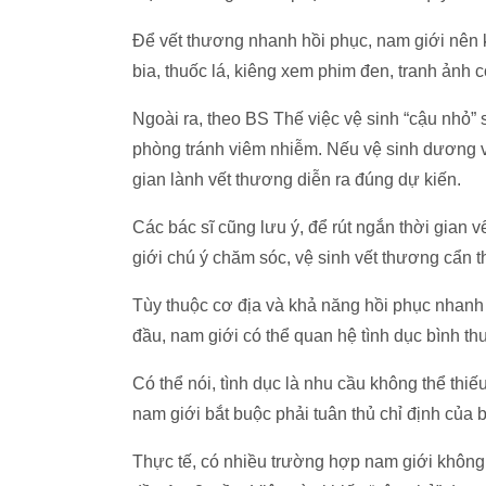
Để vết thương nhanh hồi phục, nam giới nên k
bia, thuốc lá, kiêng xem phim đen, tranh ảnh c
Ngoài ra, theo BS Thế việc vệ sinh “cậu nhỏ”
phòng tránh viêm nhiễm. Nếu vệ sinh dương v
gian lành vết thương diễn ra đúng dự kiến.
Các bác sĩ cũng lưu ý, để rút ngắn thời gian
giới chú ý chăm sóc, vệ sinh vết thương cẩn 
Tùy thuộc cơ địa và khả năng hồi phục nhanh
đầu, nam giới có thể quan hệ tình dục bình t
Có thể nói, tình dục là nhu cầu không thể thiế
nam giới bắt buộc phải tuân thủ chỉ định của
Thực tế, có nhiều trường hợp nam giới không