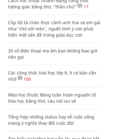
Cách học thuộc nhanh Bảng công thức
lượng giác bằng thơ, "thần chú"
17
Clip lột tả chân thực cảnh anh trai và em gái
như 'chó với mèo', người tinh ý còn phát
hiện một vấn đề trong giáo dục con
20 số điện thoại ma ám bạn không bao giờ
nên gọi
Các công thức hóa học lớp 8, 9 cơ bản cần
nhớ
106
Mẹo học thuộc Bảng tuần hoàn nguyên tố
hóa học bằng thơ, câu nói vui vẻ
Tổng hợp những status hay về cuộc sống
mang ý nghĩa thay đổi cuộc đời
Tìm hiểu tư tưởng Nguyễn Du qua đoạn kết