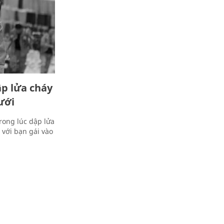
ập lửa cháy
ưới
rong lúc dập lửa
với bạn gái vào