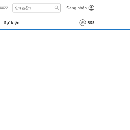
18822
Đăng nhập
Sự kiện
RSS