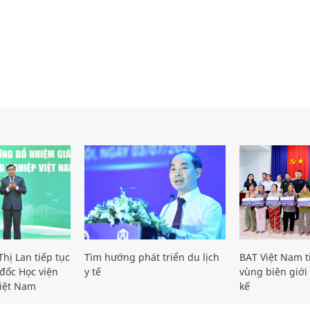
hị Lan tiếp tục
Tìm hướng phát triển du lịch
BAT Việt Nam t
đốc Học viện
y tế
vùng biên giới 
iệt Nam
kế