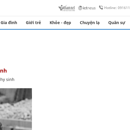
Hotline: 09161
Gia đình
Giới trẻ
Khỏe - đẹp
Chuyện lạ
Quân sự
inh
 hy sinh