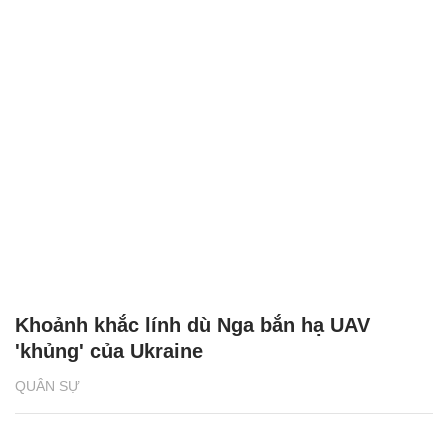
Khoảnh khắc lính dù Nga bắn hạ UAV
'khủng' của Ukraine
QUÂN SỰ