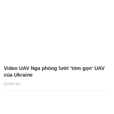
Video UAV Nga phóng lưới 'tóm gọn' UAV
của Ukraine
QUÂN SỰ