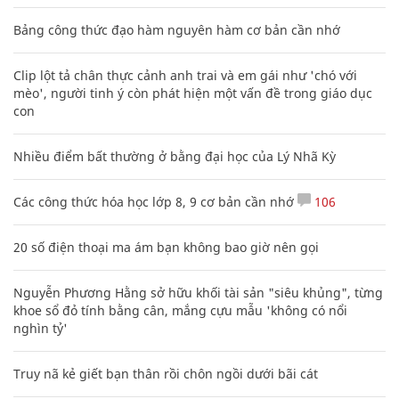
Bảng công thức đạo hàm nguyên hàm cơ bản cần nhớ
Clip lột tả chân thực cảnh anh trai và em gái như 'chó với
mèo', người tinh ý còn phát hiện một vấn đề trong giáo dục
con
Nhiều điểm bất thường ở bằng đại học của Lý Nhã Kỳ
Các công thức hóa học lớp 8, 9 cơ bản cần nhớ
106
20 số điện thoại ma ám bạn không bao giờ nên gọi
Nguyễn Phương Hằng sở hữu khối tài sản "siêu khủng", từng
khoe sổ đỏ tính bằng cân, mắng cựu mẫu 'không có nổi
nghìn tỷ'
Truy nã kẻ giết bạn thân rồi chôn ngồi dưới bãi cát