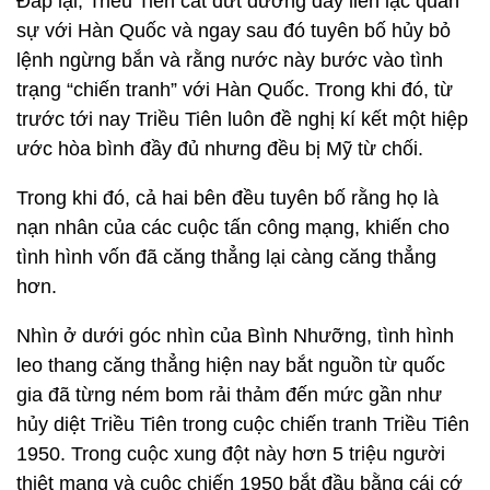
Đáp lại, Triều Tiên cắt đứt đường dây liên lạc quân
sự với Hàn Quốc và ngay sau đó tuyên bố hủy bỏ
lệnh ngừng bắn và rằng nước này bước vào tình
trạng “chiến tranh” với Hàn Quốc. Trong khi đó, từ
trước tới nay Triều Tiên luôn đề nghị kí kết một hiệp
ước hòa bình đầy đủ nhưng đều bị Mỹ từ chối.
Trong khi đó, cả hai bên đều tuyên bố rằng họ là
nạn nhân của các cuộc tấn công mạng, khiến cho
tình hình vốn đã căng thẳng lại càng căng thẳng
hơn.
Nhìn ở dưới góc nhìn của Bình Nhưỡng, tình hình
leo thang căng thẳng hiện nay bắt nguồn từ quốc
gia đã từng ném bom rải thảm đến mức gần như
hủy diệt Triều Tiên trong cuộc chiến tranh Triều Tiên
1950. Trong cuộc xung đột này hơn 5 triệu người
thiệt mạng và cuộc chiến 1950 bắt đầu bằng cái cớ