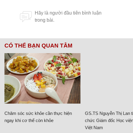
CÓ THỂ BẠN QUAN TÂM
Chăm sóc sức khỏe cần thực hiện
GS.TS Nguyễn Thị Lan ti
ngay khi cơ thể còn khỏe
chức Giám đốc Học viện
Việt Nam