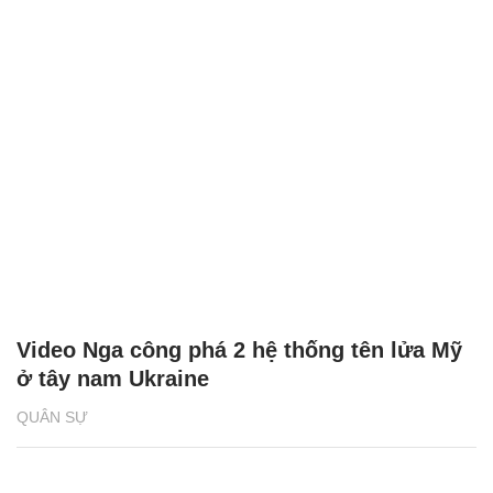
Video Nga công phá 2 hệ thống tên lửa Mỹ
ở tây nam Ukraine
QUÂN SỰ